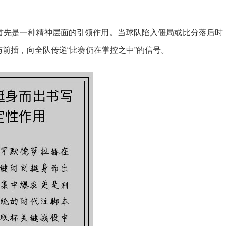
首先是一种精神层面的引领作用。当球队陷入僵局或比分落后时
前插，向全队传递“比赛仍在掌控之中”的信号。