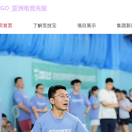
司首页
了解竞技宝
项目展示
集团新