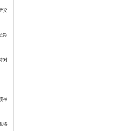
新交
长期
持对
领袖
现将