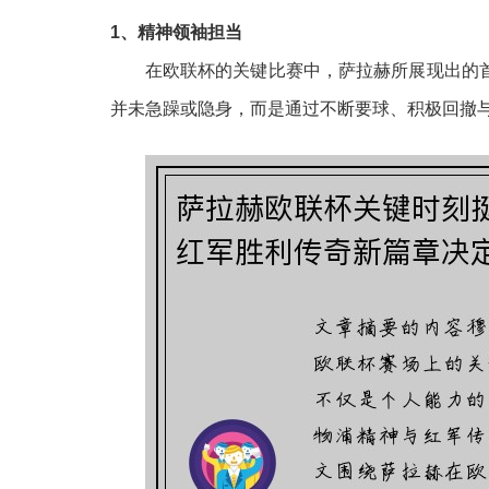
1、精神领袖担当
在欧联杯的关键比赛中，萨拉赫所展现出的
并未急躁或隐身，而是通过不断要球、积极回撤与