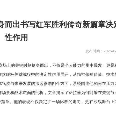
身而出书写红军胜利传奇新篇章决
性作用
发布时间：2026-04
杯赛场上的关键时刻挺身而出，不仅是个人能力的集中爆发，更是
在欧联杯关键战役中的决定性作用展开，从精神领袖价值、技术
体气质与未来发展的深远影响四个方面，系统阐述他如何在压力
赛场景和战术层面的剖析，文章揭示了萨拉赫为何能够在关键节
传奇篇章。他的表现不仅决定了一场比赛的走向，更在欧战舞台上