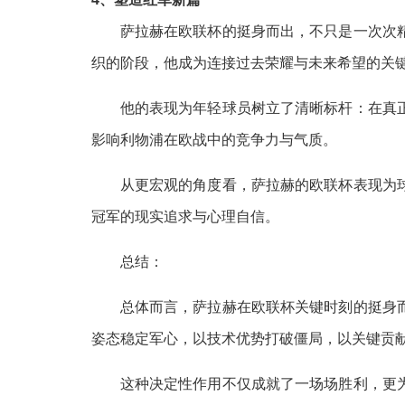
萨拉赫在欧联杯的挺身而出，不只是一次次
织的阶段，他成为连接过去荣耀与未来希望的关
他的表现为年轻球员树立了清晰标杆：在真
影响利物浦在欧战中的竞争力与气质。
从更宏观的角度看，萨拉赫的欧联杯表现为
冠军的现实追求与心理自信。
总结：
总体而言，萨拉赫在欧联杯关键时刻的挺身
姿态稳定军心，以技术优势打破僵局，以关键贡
这种决定性作用不仅成就了一场场胜利，更