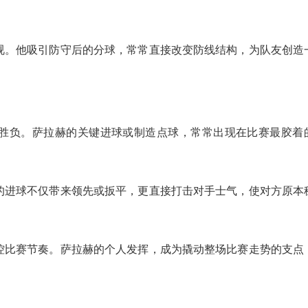
视。他吸引防守后的分球，常常直接改变防线结构，为队友创造
胜负。萨拉赫的关键进球或制造点球，常常出现在比赛最胶着
的进球不仅带来领先或扳平，更直接打击对手士气，使对方原本
控比赛节奏。萨拉赫的个人发挥，成为撬动整场比赛走势的支点