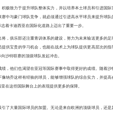
，积极致力于提升球队整体实力，并以培养本土球员和引进国际
联赛中与豪门球队竞争，就必须通过引进高水平球员来提升球队
标志着卡迪西亚在国际化道路上迈出了重要一步。
名将，俱乐部还注重青训体系的建设，努力为未来输送更多的足
员提供宝贵的学习机会，也能在战术上为球队提供更高层次的指
步向沙特联赛的顶级球队发起冲击。
成绩，他们也渴望在亚冠等国际赛事中取得更好的成绩。随着沙
下像纳乔这样有经验的球员，能够增强球队的综合实力，并提高
西亚在这些国际舞台上的表现提供更多的保障。
吸引了大量国际球员的加盟。无论是来自欧洲的顶级球员，还是