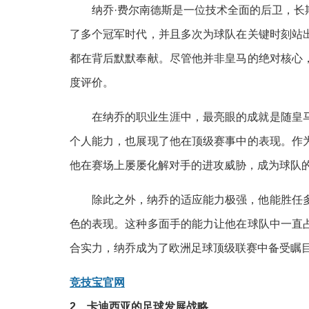
纳乔·费尔南德斯是一位技术全面的后卫，
了多个冠军时代，并且多次为球队在关键时刻站
都在背后默默奉献。尽管他并非皇马的绝对核心
度评价。
在纳乔的职业生涯中，最亮眼的成就是随皇
个人能力，也展现了他在顶级赛事中的表现。作
他在赛场上屡屡化解对手的进攻威胁，成为球队
除此之外，纳乔的适应能力极强，他能胜任
色的表现。这种多面手的能力让他在球队中一直
合实力，纳乔成为了欧洲足球顶级联赛中备受瞩
竞技宝官网
2、卡迪西亚的足球发展战略