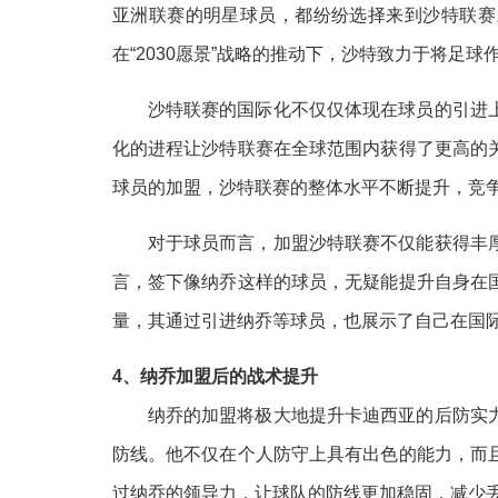
亚洲联赛的明星球员，都纷纷选择来到沙特联赛
在“2030愿景”战略的推动下，沙特致力于将足
沙特联赛的国际化不仅仅体现在球员的引进
化的进程让沙特联赛在全球范围内获得了更高的
球员的加盟，沙特联赛的整体水平不断提升，竞
对于球员而言，加盟沙特联赛不仅能获得丰
言，签下像纳乔这样的球员，无疑能提升自身在
量，其通过引进纳乔等球员，也展示了自己在国
4、纳乔加盟后的战术提升
纳乔的加盟将极大地提升卡迪西亚的后防实
防线。他不仅在个人防守上具有出色的能力，而
过纳乔的领导力，让球队的防线更加稳固，减少