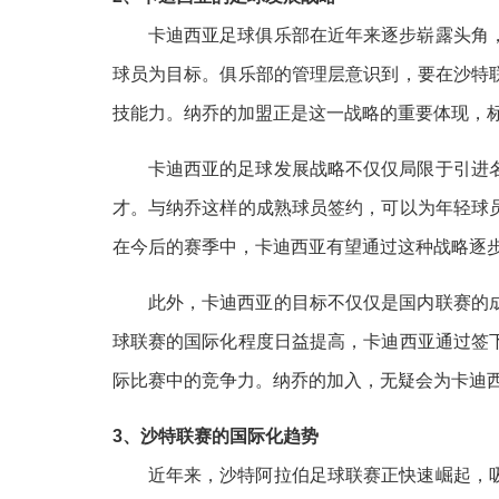
卡迪西亚足球俱乐部在近年来逐步崭露头角
球员为目标。俱乐部的管理层意识到，要在沙特
技能力。纳乔的加盟正是这一战略的重要体现，
卡迪西亚的足球发展战略不仅仅局限于引进
才。与纳乔这样的成熟球员签约，可以为年轻球
在今后的赛季中，卡迪西亚有望通过这种战略逐
此外，卡迪西亚的目标不仅仅是国内联赛的
球联赛的国际化程度日益提高，卡迪西亚通过签
际比赛中的竞争力。纳乔的加入，无疑会为卡迪
3、沙特联赛的国际化趋势
近年来，沙特阿拉伯足球联赛正快速崛起，