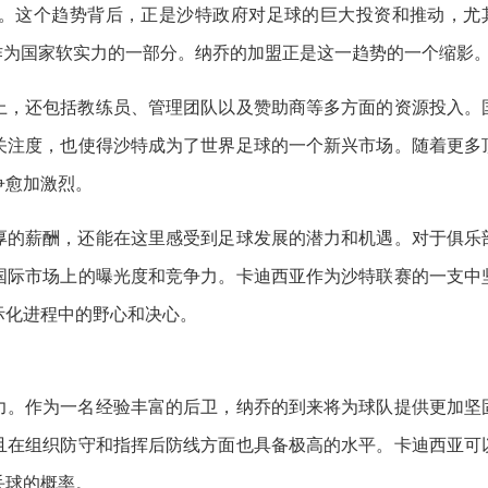
。这个趋势背后，正是沙特政府对足球的巨大投资和推动，尤
球作为国家软实力的一部分。纳乔的加盟正是这一趋势的一个缩影
上，还包括教练员、管理团队以及赞助商等多方面的资源投入。
关注度，也使得沙特成为了世界足球的一个新兴市场。随着更多
争愈加激烈。
厚的薪酬，还能在这里感受到足球发展的潜力和机遇。对于俱乐
国际市场上的曝光度和竞争力。卡迪西亚作为沙特联赛的一支中
际化进程中的野心和决心。
力。作为一名经验丰富的后卫，纳乔的到来将为球队提供更加坚
且在组织防守和指挥后防线方面也具备极高的水平。卡迪西亚可
丢球的概率。