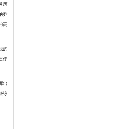
经历
纳乔
的高
他的
质使
挥出
些综