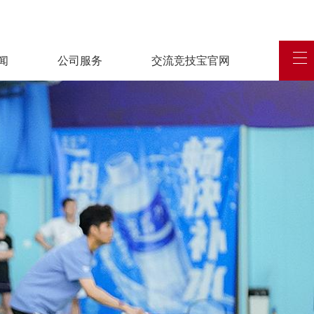
闻
公司服务
交流竞技宝官网