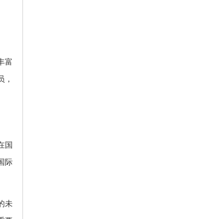
丰富
员，
在国
国际
的未