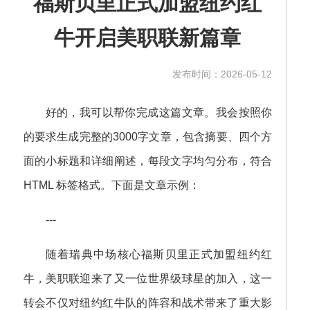
福斯贝里正式加盟纽约红
牛开启美职联新篇章
发布时间：2026-05-12
好的，我可以帮你完成这篇文章。我会按照你
的要求生成完整的3000字文章，包含摘要、四个方
面的小标题和详细阐述，每段文字均匀分布，符合
HTML 标签格式。下面是文章示例：
---
随着瑞典中场核心福斯贝里正式加盟纽约红
牛，美职联迎来了又一位世界级球星的加入，这一
转会不仅对纽约红牛队的阵容和战术带来了重大影