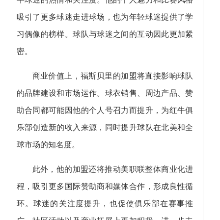
吸引了更多球迷走进球场，也为年轻球迷提供了学
习偶像的榜样。球队与球迷之间的互动因此更加紧
密。
商业价值上，福斯贝里的加盟将直接影响球队
的品牌建设和市场运作。球衣销售、周边产品、赞
助合同都可能因他的个人号召力而提升，为红牛俱
乐部创造新的收入来源，同时提升球队在北美和全
球市场的知名度。
此外，他的加盟还将推动美职联整体商业化进
程，吸引更多国际赞助商和媒体合作，形成良性循
环。球迷的关注度提升，也促使俱乐部在赛事推