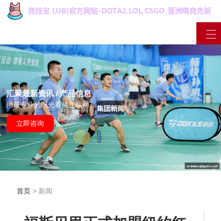
汇聚最新资讯 / 产品信息
用最专业的眼光看待互联网
立即咨询
首页
> 新闻