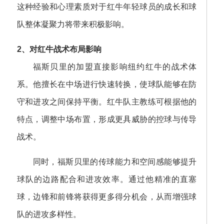
这种经验和心理素质对于红牛年轻球员的成长和球
队整体凝聚力将带来积极影响。
2、对红牛战术布局影响
福斯贝里的加盟直接影响纽约红牛的战术体
系。他擅长在中场进行快速转换，使球队能够在防
守和进攻之间保持平衡。红牛队主教练可根据他的
特点，调整中场布置，形成更具威胁的控球与传导
战术。
同时，福斯贝里的传球能力和空间感能够提升
球队的边路配合和进攻效率。通过他精准的直塞
球，边锋和前锋将获得更多得分机会，从而增强球
队的进攻多样性。