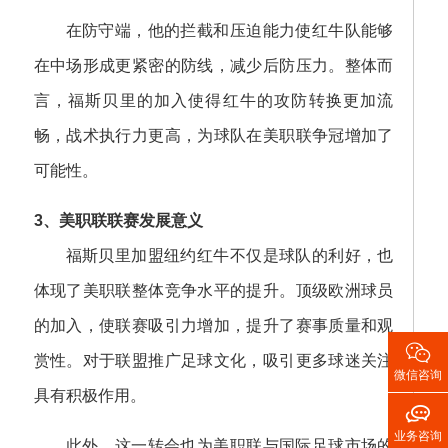
在防守端，他的拦截和压迫能力使红牛队能够
在中场形成更紧密的防线，减少后防压力。整体而
言，福斯贝里的加入使得红牛的攻防转换更加流
畅，战术执行力更高，为球队在美职联争冠增加了
可能性。
3、美职联联赛发展意义
福斯贝里加盟纽约红牛不仅是球队的利好，也
体现了美职联整体竞争水平的提升。顶级欧洲球员
的加入，使联赛吸引力增加，提升了赛事质量和观

赏性。对于联盟推广足球文化，吸引更多球迷关注
微信咨询
具有积极作用。

业务咨询
此外，这一转会也为美职联与国际足球市场的