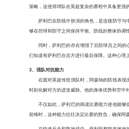
策略，这使得球队在英超复杂的赛程中具备更强
萨利巴在防线中扮演的角色，是连接防守与
够在控球和防守之间保持平衡。防线的整体协调
同时，萨利巴的存在增强了后防球员之间的
们知道有萨利巴在后方进行最后保障。这种心理
3、强队对抗能力
在面对英超传统强队时，阿森纳的防线表现
时刻化解对方的进攻威胁。他的身体优势和空中
不仅如此，萨利巴的阅读比赛能力使他能够
前锋时，这种能力往往决定比赛的胜负，确保阿
在快速反击和阵地战中，萨利巴都能有效地