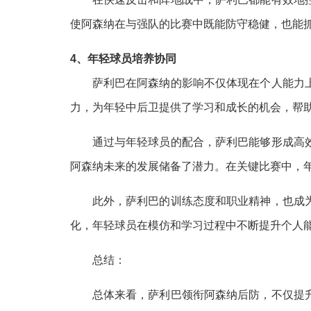
使阿森纳在与强队的比赛中既能防守稳健，也能
4、年轻球员培养协同
萨利巴在阿森纳的影响不仅体现在个人能力
力，为年轻中后卫提供了学习和成长的机会，帮
通过与年轻球员的配合，萨利巴能够形成高
阿森纳未来的发展储备了潜力。在关键比赛中，
此外，萨利巴的训练态度和职业精神，也成
化，年轻球员在模仿和学习过程中不断提升个人
总结：
总体来看，萨利巴领衔阿森纳后防，不仅提