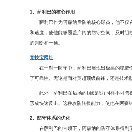
1、萨利巴的核心作用
萨利巴作为阿森纳后防的核心球员，他不仅
和速度，使他能够覆盖广阔的防守空间，及时阻
的判断和干预。
竞技宝网址
在一对一防守中，萨利巴展现出极高的稳健
了可靠性。无论是面对英超顶级前锋，还是技术
此外，萨利巴在后场的组织能力同样不可忽
形成快速反击。这种攻防转换能力，使他在阿森
2、防守体系的优化
在萨利巴的带领下，阿森纳的防守体系得到