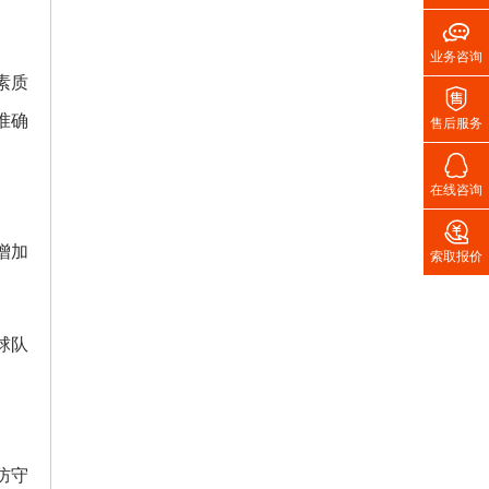

业务咨询
素质

准确
售后服务

在线咨询

增加
索取报价
球队
防守