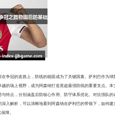
而在争冠的道路上，防线的稳固成为了关键因素。萨利巴作为球
卓越的场上视野，成为阿森纳打造英超最强防线的重要支点。本
势与特点，分别涵盖后防核心作用、防守体系优化、对抗强队的
的深入解析，可以清晰地看到阿森纳在萨利巴的带领下，如何建
实保障。