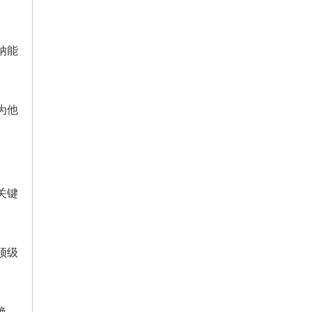
。
纳能
为他
关键
顶级
换，