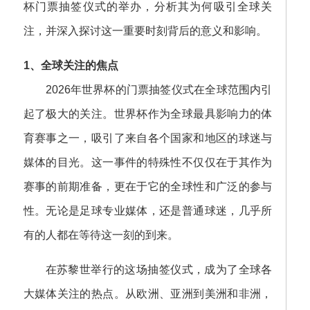
杯门票抽签仪式的举办，分析其为何吸引全球关
注，并深入探讨这一重要时刻背后的意义和影响。
1、全球关注的焦点
2026年世界杯的门票抽签仪式在全球范围内引
起了极大的关注。世界杯作为全球最具影响力的体
育赛事之一，吸引了来自各个国家和地区的球迷与
媒体的目光。这一事件的特殊性不仅仅在于其作为
赛事的前期准备，更在于它的全球性和广泛的参与
性。无论是足球专业媒体，还是普通球迷，几乎所
有的人都在等待这一刻的到来。
在苏黎世举行的这场抽签仪式，成为了全球各
大媒体关注的热点。从欧洲、亚洲到美洲和非洲，