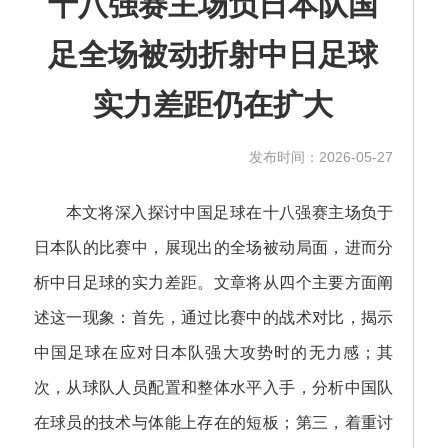
十八强赛主场负日本队国
足全场被动折射中日足球
实力差距仍在扩大
发布时间：2026-05-27
本文将深入探讨中国足球在十八强赛主场负于
日本队的比赛中，展现出的全场被动局面，进而分
析中日足球的实力差距。文章将从四个主要方面阐
述这一现象：首先，通过比赛中的战术对比，揭示
中国足球在应对日本队强大攻势时的无力感；其
次，从球队人员配置和整体水平入手，分析中国队
在球员的技术与体能上存在的短板；第三，着重讨