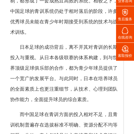
制，都形成了一套成熟且高效的系统。相较之下，
业务咨询

中国足球的青训系统仍处于相对落后的阶段，许多
售后服务
优秀球员未能在青少年时期接受到系统的技术与战

术训练。
在线咨询

日本足球的成功背后，离不开其对青训的长期
索取报价
投入与重视。从日本各级联赛的体系构建，到与世
界顶级足球俱乐部的合作，都为青少年球员提供了
一个宽广的发展平台。与此同时，日本在培养球员
的全面素质上也更注重细节，从技术、心理到团队
协作能力，全面提升球员的综合素质。
而中国足球在青训方面的投入相对不足，且青
训机制普遍存在选拔标准不明确、资源分配不均等