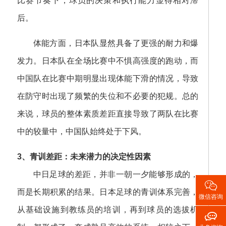
比赛节奏下，球员的决策和执行能力显得相对滞
后。
体能方面，日本队显然具备了更强的耐力和爆
发力。日本队在全场比赛中不惧高强度的跑动，而
中国队在比赛中期明显出现体能下滑的情况，导致
在防守时出现了频繁的失位和不必要的犯规。总的
来说，球员的整体素质差距直接导致了两队在比赛
中的较量中，中国队始终处于下风。
3、青训差距：未来潜力的决定性因素
中日足球的差距，并非一朝一夕能够形成的，

而是长期积累的结果。日本足球的青训体系完善，
微信咨询
从基础设施到教练员的培训，再到球员的选拔机
