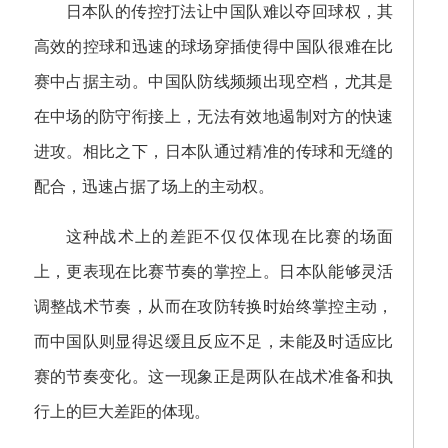
日本队的传控打法让中国队难以夺回球权，其
高效的控球和迅速的球场穿插使得中国队很难在比
赛中占据主动。中国队防线频频出现空档，尤其是
在中场的防守衔接上，无法有效地遏制对方的快速
进攻。相比之下，日本队通过精准的传球和无缝的
配合，迅速占据了场上的主动权。
这种战术上的差距不仅仅体现在比赛的场面
上，更表现在比赛节奏的掌控上。日本队能够灵活
调整战术节奏，从而在攻防转换时始终掌控主动，
而中国队则显得迟缓且反应不足，未能及时适应比
赛的节奏变化。这一现象正是两队在战术准备和执
行上的巨大差距的体现。