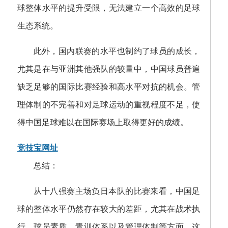
球整体水平的提升受限，无法建立一个高效的足球
生态系统。
此外，国内联赛的水平也制约了球员的成长，
尤其是在与亚洲其他强队的较量中，中国球员普遍
缺乏足够的国际比赛经验和高水平对抗的机会。管
理体制的不完善和对足球运动的重视程度不足，使
得中国足球难以在国际赛场上取得更好的成绩。
竞技宝网址
总结：
从十八强赛主场负日本队的比赛来看，中国足
球的整体水平仍然存在较大的差距，尤其在战术执
行、球员素质、青训体系以及管理体制等方面。这