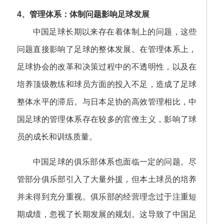
4、管理体系：体制问题影响足球发展
中国足球长期以来存在着体制上的问题，这些
问题直接影响了足球的整体发展。在管理体系上，
足球协会的改革和决策过程中的不透明性，以及在
培养顶级教练和球员方面的投入不足，造成了足球
整体水平的滞后。与日本足协的高效管理相比，中
国足球的管理体系存在较多的官僚主义，影响了球
员的成长和训练质量。
中国足球的俱乐部体系也面临一定的问题。尽
管部分俱乐部引入了大量外援，但本土球员的培养
并未得到充分重视。俱乐部的经营理念过于注重短
期成绩，忽视了长期发展的规划。这导致了中国足