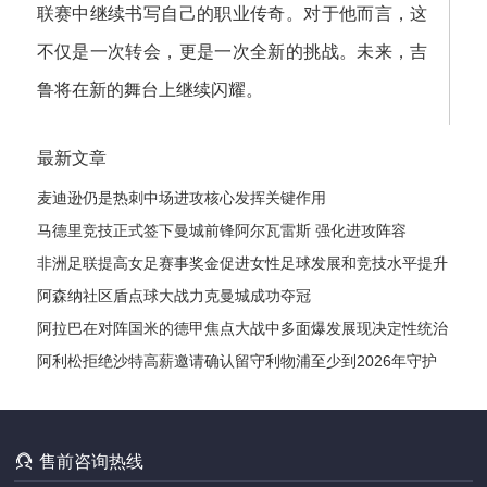
联赛中继续书写自己的职业传奇。对于他而言，这
不仅是一次转会，更是一次全新的挑战。未来，吉
鲁将在新的舞台上继续闪耀。
最新文章
麦迪逊仍是热刺中场进攻核心发挥关键作用
马德里竞技正式签下曼城前锋阿尔瓦雷斯 强化进攻阵容
非洲足联提高女足赛事奖金促进女性足球发展和竞技水平提升
阿森纳社区盾点球大战力克曼城成功夺冠
阿拉巴在对阵国米的德甲焦点大战中多面爆发展现决定性统治
力风采
阿利松拒绝沙特高薪邀请确认留守利物浦至少到2026年守护
红军球门

售前咨询热线