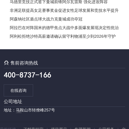
马德里竞技正式签下曼城前锋阿尔瓦雷斯 强化进攻阵容
非洲足联提高女足赛事奖金促进女性足球发展和竞技水平提升
阿森纳社区盾点球大战力克曼城成功夺冠
阿拉巴在对阵国米的德甲焦点大战中多面爆发展现决定性统治
力风采
阿利松拒绝沙特高薪邀请确认留守利物浦至少到2026年守护
红军球门

售前咨询热线
在线咨询
公司地址
地址：马鞍山市转僚峰257号