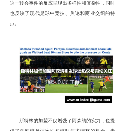
这一转会事件的反应呈现出多样性和复杂性，同时
也反映了现代足球中竞技、舆论和商业交织的特
点。
斯特林的加盟不仅增强了阿森纳的实力，也提
供了观察球员适应性和球队战术调整的机会。未