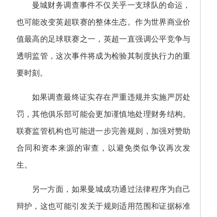
曼城财务调查事件不仅关乎一支球队的命运，
也可能改变英超联赛的整体生态。作为世界商业价
值最高的足球联赛之一，英超一直强调公平竞争与
透明监管，这次事件将成为检验其制度执行力的重
要时刻。
如果调查最终证实存在严重违规并实施严厉处
罚，其他俱乐部可能会更加谨慎地处理财务结构。
联赛监管机构也可能进一步完善规则，加强对赞助
合同和资本来源的审查，以避免类似争议再次发
生。
另一方面，如果曼城成功通过法律程序为自己
辩护，这也可能引发关于规则适用范围和证据标准