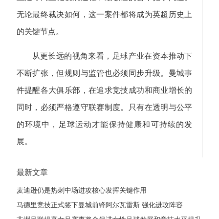
无论最终裁决如何，这一案件都将成为英超历史上
的关键节点。
从更长远的视角来看，足球产业在资本推动下
不断扩张，但规则与监管也必须同步升级。曼城事
件提醒各大俱乐部，在追求竞技成功和商业增长的
同时，必须严格遵守联赛制度。只有在透明与公平
的环境中，足球运动才能保持健康和可持续的发
展。
最新文章
麦迪逊仍是热刺中场进攻核心发挥关键作用
马德里竞技正式签下曼城前锋阿尔瓦雷斯 强化进攻阵容