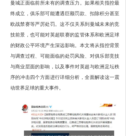
曼城正面临前所未有的调查压力。如果相关指控最
终成立，俱乐部可能遭遇巨额罚款、扣除积分甚至
欧战禁赛等严厉处罚。这不仅关系到曼城未来的竞
技前景，也可能对英超联赛的监管体系和欧洲足球
的财政公平环境产生深远影响。本文将从指控背景
与调查过程、可能面临的处罚风险、对俱乐部竞技
与商业层面的影响，以及事件对英超与欧洲足坛秩
序的冲击四个方面进行详细分析，全面解读这一震
动世界足球的重大事件。