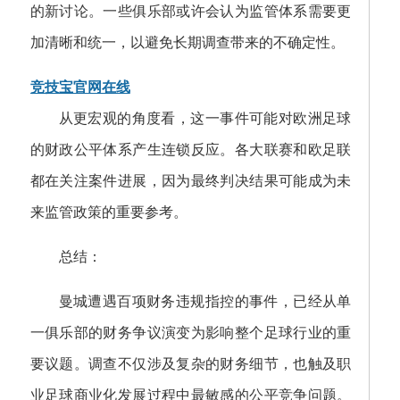
的新讨论。一些俱乐部或许会认为监管体系需要更
加清晰和统一，以避免长期调查带来的不确定性。
竞技宝官网在线
从更宏观的角度看，这一事件可能对欧洲足球
的财政公平体系产生连锁反应。各大联赛和欧足联
都在关注案件进展，因为最终判决结果可能成为未
来监管政策的重要参考。
总结：
曼城遭遇百项财务违规指控的事件，已经从单
一俱乐部的财务争议演变为影响整个足球行业的重
要议题。调查不仅涉及复杂的财务细节，也触及职
业足球商业化发展过程中最敏感的公平竞争问题。