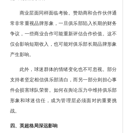
商业层面同样面临考验。赞助商和合作伙伴通
常非常重视品牌形象，一旦俱乐部陷入长期的财务
争议，一些商业合作可能重新评估合作价值。这不
仅会影响短期收入，也可能对俱乐部长期品牌形象
产生影响。
此外，球迷群体的情绪变化也不可忽视。部分
支持者坚定相信俱乐部清白，而另一部分则担心事
件会损害球队荣誉。如何在舆论压力中维持俱乐部
形象和球迷信任，成为管理层必须面对的重要挑
战。
四、英超格局深远影响