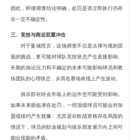
因此，即便调查结论明确，处罚是否立即执行仍存
在一定不确定性。
三、竞技与商业双重冲击
对于曼城而言，这场调查不仅是法律与规则层
面的挑战，更可能对球队竞技状态产生直接影响。
长期的舆论压力和不确定的未来可能影响球员和教
练团队的心理状态，从而在赛场表现上产生波动。
俱乐部在转会市场上的运作也可能受到影响。
如果未来面临潜在处罚，一些顶级球员可能会对加
盟或续约产生犹豫。尤其是在欧战资格存在风险的
情况下，球员的职业规划与俱乐部发展方向之间可
能出现新的矛盾。