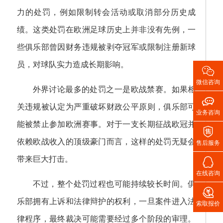
力的处罚，例如限制转会活动或取消部分历史成
绩。这类处罚在欧洲足球历史上并非没有先例，一
些俱乐部曾因财务违规被剥夺冠军或限制注册新球
员，对球队实力造成长期影响。

微信咨询
外界讨论最多的处罚之一是欧战禁赛。如果相

关违规被认定为严重破坏财政公平原则，俱乐部可
业务咨询
能被禁止参加欧洲赛事。对于一支长期征战欧冠并

依赖欧战收入的顶级豪门而言，这样的处罚无疑会
售后服务

带来巨大打击。
在线咨询
不过，整个处罚过程也可能持续较长时间。俱

乐部拥有上诉和法律辩护的权利，一旦案件进入法
索取报价
律程序，最终裁决可能需要经过多个阶段的审理。