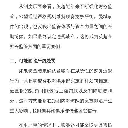
从制度层面来看，英超近年来不断强化财务监
管，希望通过严格规则维持联赛竞争平衡。曼城事
件的出现，也反映出监管体系与资本力量之间的长
期博弈。如果最终认定违规成立，这将成为英超在
财务监管方面的重要案例。
二、可能面临严厉处罚
如果调查结果确认曼城存在系统性的财务违规
行为，英超联盟有权对俱乐部实施多种处罚措施。
最直接的惩罚可能包括巨额罚款以及扣除联赛积
分，这种方式能够在短期内对球队的竞技排名产生
重大影响，也能向其他俱乐部传递监管信号。
在更严重的情况下，联赛还可能采取更具震慑