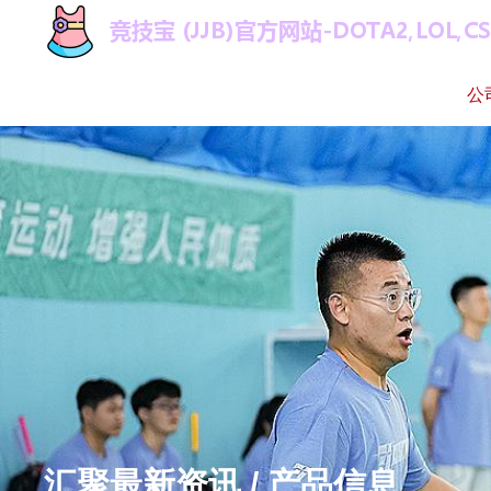
公
汇聚最新资讯 / 产品信息