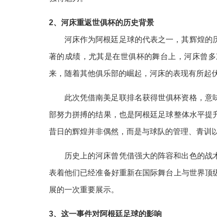
2、河床重返世俱杯的历史背景
河床作为阿根廷足球的代表之一，其辉煌的
著的成绩，尤其是在世俱杯的舞台上，河床曾多
来，随着其他俱乐部的崛起，河床的表现有所起
此次凭借南美足联排名获得世俱杯资格，意
部努力拼搏的结果，也是阿根廷足球整体水平提
昔日的辉煌并非偶然，而是与球队的管理、青训
历史上的河床曾凭借强大的阵容和出色的战
表着他们已经准备好重新在国际舞台上与世界顶
展的一次重要展示。
3、这一事件对阿根廷足球的影响