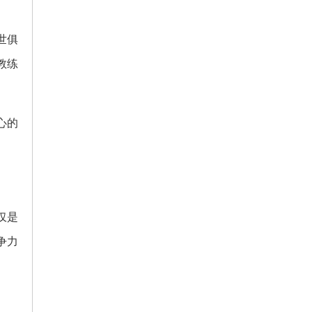
世俱
教练
心的
仅是
争力