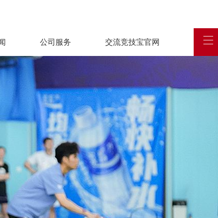
闻
公司服务
交流竞技宝官网