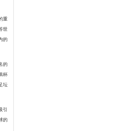
的重
等世
内的
名的
俱杯
足坛
吸引
球的