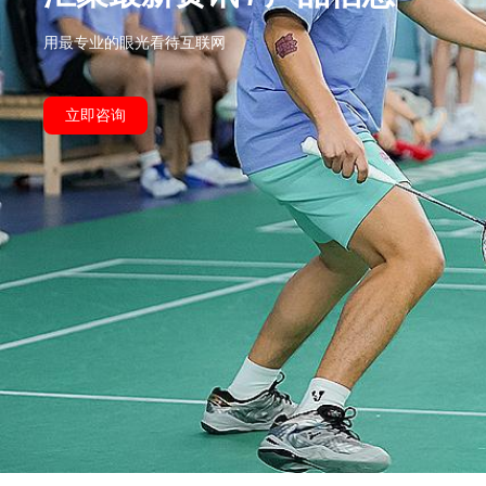
用最专业的眼光看待互联网
立即咨询