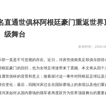
名直通世俱杯阿根廷豪门重返世界
级舞台
发布时间：2026-06
乐部一直是不可忽视的存在。近日，河床凭借南美足联俱乐部排
阿根廷豪门的回归，也为全球足球迷带来了震撼。本文将从四个
直通世俱杯的背景和意义；接着探讨这一事件对阿根廷足球以及
潜在变化；最后，回顾河床过去在国际赛场上的表现以及他们重
读河床如何从国内赛场的领军者再度跃升为世界顶级舞台的重要