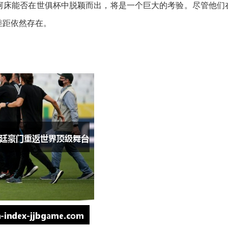
河床能否在世俱杯中脱颖而出，将是一个巨大的考验。尽管他们
差距依然存在。