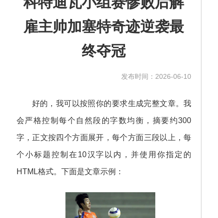
科特迪瓦小组赛惨败后解
雇主帅加塞特奇迹逆袭最
终夺冠
发布时间：2026-06-10
好的，我可以按照你的要求生成完整文章。我
会严格控制每个自然段的字数均衡，摘要约300
字，正文按四个方面展开，每个方面三段以上，每
个小标题控制在10汉字以内，并使用你指定的
HTML格式。下面是文章示例：