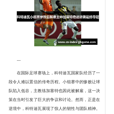
---
在国际足球赛场上，科特迪瓦国家队经历了一
段令人难以置信的传奇历程。小组赛中的惨败让球
队陷入低谷，主教练加塞特也因此被解雇，这一决
策在当时引发了巨大的争议和讨论。然而，正是在
逆境中，科特迪瓦展现了惊人的韧性与团队精神。