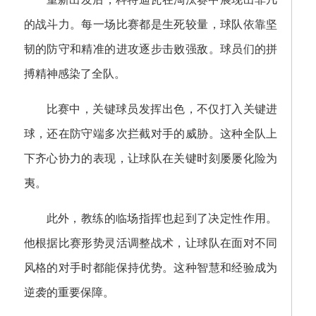
的战斗力。每一场比赛都是生死较量，球队依靠坚
韧的防守和精准的进攻逐步击败强敌。球员们的拼
搏精神感染了全队。
比赛中，关键球员发挥出色，不仅打入关键进
球，还在防守端多次拦截对手的威胁。这种全队上
下齐心协力的表现，让球队在关键时刻屡屡化险为
夷。
此外，教练的临场指挥也起到了决定性作用。
他根据比赛形势灵活调整战术，让球队在面对不同
风格的对手时都能保持优势。这种智慧和经验成为
逆袭的重要保障。