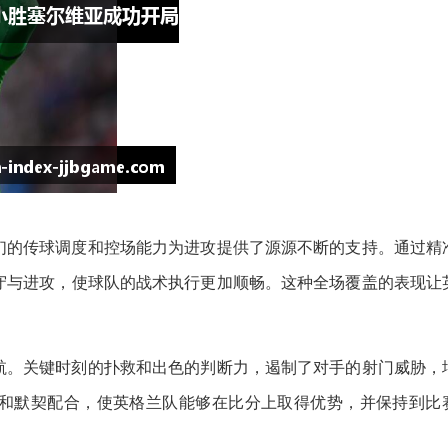
们的传球调度和控场能力为进攻提供了源源不断的支持。通过精
守与进攻，使球队的战术执行更加顺畅。这种全场覆盖的表现让
航。关键时刻的扑救和出色的判断力，遏制了对手的射门威胁，
和默契配合，使英格兰队能够在比分上取得优势，并保持到比