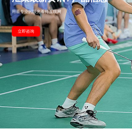
用最专业的眼光看待互联网
立即咨询