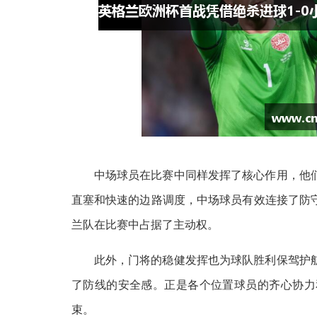
中场球员在比赛中同样发挥了核心作用，他
直塞和快速的边路调度，中场球员有效连接了防
兰队在比赛中占据了主动权。
此外，门将的稳健发挥也为球队胜利保驾护
了防线的安全感。正是各个位置球员的齐心协力
束。