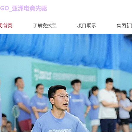
司首页
了解竞技宝
项目展示
集团新