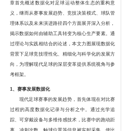
章首先概述数据化对足球运动整体生态的重构意
义，继而从赛事发展趋势、竞技决策模式、球队管
理体系以及未来演进路径四个方面展开深入分析，
揭示数据如何由辅助工具转变为核心生产要素。通
过理论与实践相结合的论述，本文力图展现数据化
背景下足球竞技理性化、精细化与科学化的发展方
向，为理解现代足球的深层变革提供系统视角与参
考框架。
1、赛事发展数据化
现代足球赛事的发展趋势，首先体现在对比赛
过程的高度数据化记录与分析之中。通过光学追
踪、可穿戴设备与多维传感技术，比赛中的跑动距
离、冲刺次数、触球位置等信息被实时采集，使比