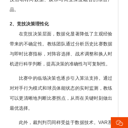
品。
2、竞技决策理性化
在竞技决策层面，数据化显著降低了主观经验
带来的不确定性。教练团队通过分析历史比赛数据
与即时比赛指标，对阵容选择、战术调整和换人时
机进行科学判断，提高决策的准确性与可复制性。
比赛中的临场决策也逐步引入算法支持。通过
对对手行为模式和球员体能状态的实时监测，教练
可以更清晰地判断比赛拐点，从而在关键时刻做出
最优选择。

此外，裁判判罚同样受益于数据技术。VAR系