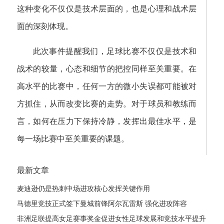
这种变化不仅仅是技术层面的，也是心理和战术层
面的深刻体现。
此次事件提醒我们，足球比赛不仅仅是技术和
战术的较量，心态和细节的把控同样至关重要。在
高水平的比赛中，任何一方的微小失误都可能被对
方抓住，从而改变比赛的走势。对于球员和教练而
言，如何在压力下保持冷静，发挥出最佳水平，是
每一场比赛中至关重要的课题。
最新文章
麦迪逊仍是热刺中场进攻核心发挥关键作用
马德里竞技正式签下曼城前锋阿尔瓦雷斯 强化进攻阵容
非洲足联提高女足赛事奖金促进女性足球发展和竞技水平提升