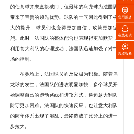
的任意球并未直接破门，但最终的乌龙球为法国队

带来了宝贵的领先优势。球队的士气因此得到了极
售后服务

大的提升，球员们也变得更加自信，攻势更加猛
在线咨询
烈。此时，法国队的整体配合也表现得更加默契，

利用意大利队的心理波动，法国队迅速加强了对中
索取报价
场的控制。
在赛场上，法国球员的反应极为积极。随着乌
龙球的发生，法国队的进攻明显加快，多个球员开
始调整自己的跑动路线和进攻方式，逼迫意大利队
防守更加困难。法国队的快速反应，也让意大利队
的防守体系出现了混乱，最终造成了比分上的进一
步拉大。