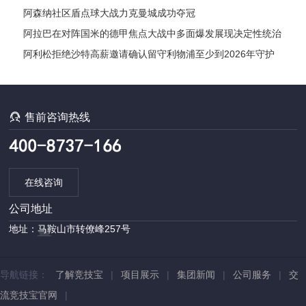
阿森纳社区盾点球大战力克曼城成功夺冠
阿拉巴在对阵国米的德甲焦点大战中多面爆发展现决定性统治
力风采
阿利松拒绝沙特高薪邀请确认留守利物浦至少到2026年守护
红军球门

售前咨询热线
在线咨询
公司地址
地址：马鞍山市转僚峰257号
导航链接：
了解竞技宝
|
项目展示
|
集团新闻
|
公司服务
|
交
流竞技宝官网
|