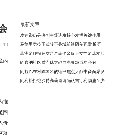
最新文章
会
麦迪逊仍是热刺中场进攻核心发挥关键作用
-18
马德里竞技正式签下曼城前锋阿尔瓦雷斯 强
化进攻阵容
非洲足联提高女足赛事奖金促进女性足球发展
章内
和竞技水平提升
阿森纳社区盾点球大战力克曼城成功夺冠
阿拉巴在对阵国米的德甲焦点大战中多面爆发
展现决定性统治力风采
阿利松拒绝沙特高薪邀请确认留守利物浦至少
到2026年守护红军球门
为推
范围
人价
区凝