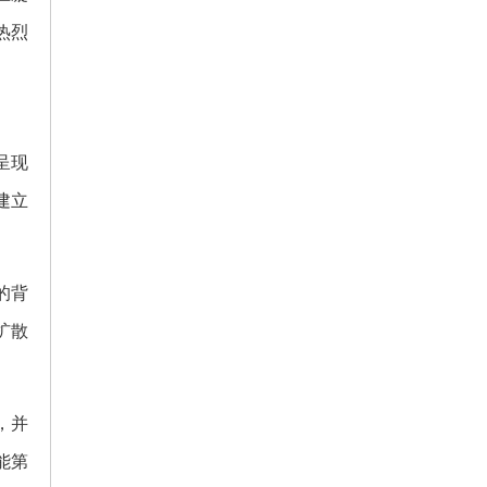
热烈
呈现
建立
的背
扩散
，并
能第