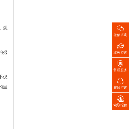

，观
微信咨询

的努
业务咨询

售后服务
不仅

的呈
在线咨询

索取报价