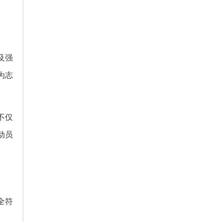
。
及强
为志
不仅
动员
全符