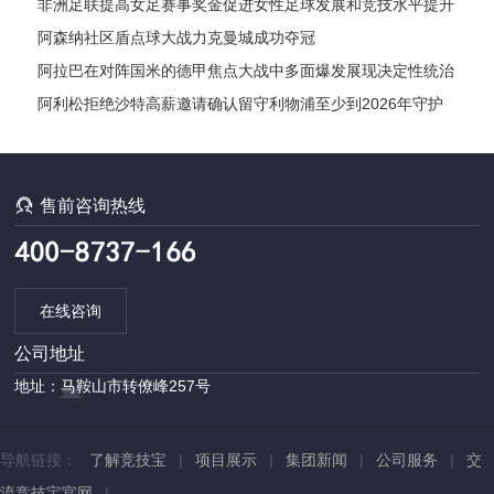
非洲足联提高女足赛事奖金促进女性足球发展和竞技水平提升
阿森纳社区盾点球大战力克曼城成功夺冠
阿拉巴在对阵国米的德甲焦点大战中多面爆发展现决定性统治
力风采
阿利松拒绝沙特高薪邀请确认留守利物浦至少到2026年守护
红军球门

售前咨询热线
在线咨询
公司地址
地址：马鞍山市转僚峰257号
导航链接：
了解竞技宝
|
项目展示
|
集团新闻
|
公司服务
|
交
流竞技宝官网
|