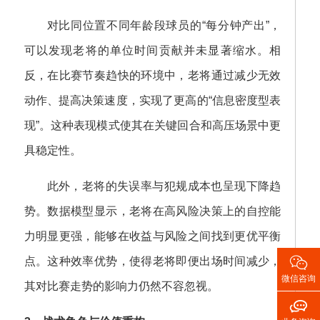
对比同位置不同年龄段球员的“每分钟产出”，
可以发现老将的单位时间贡献并未显著缩水。相
反，在比赛节奏趋快的环境中，老将通过减少无效
动作、提高决策速度，实现了更高的“信息密度型表
现”。这种表现模式使其在关键回合和高压场景中更
具稳定性。
此外，老将的失误率与犯规成本也呈现下降趋
势。数据模型显示，老将在高风险决策上的自控能
力明显更强，能够在收益与风险之间找到更优平衡

点。这种效率优势，使得老将即便出场时间减少，
微信咨询
其对比赛走势的影响力仍然不容忽视。
