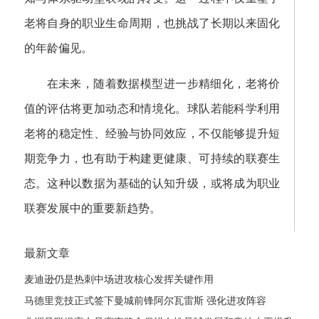
老将自身的职业生命周期，也挑战了长期以来固化
的年龄偏见。
在未来，随着数据模型进一步精细化，老将价
值的评估将更加动态和情境化。球队若能科学利用
老将的稳定性、经验与协同效应，不仅能够提升短
期竞争力，也有助于构建更健康、可持续的联赛生
态。这种以数据为基础的认知升级，或将成为职业
联赛发展中的重要新趋势。
最新文章
麦迪逊仍是热刺中场进攻核心发挥关键作用
马德里竞技正式签下曼城前锋阿尔瓦雷斯 强化进攻阵容