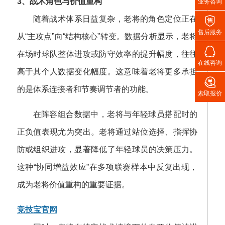
3、战术角色与价值重构
业务咨询

随着战术体系日益复杂，老将的角色定位正在
售后服务
从“主攻点”向“结构核心”转变。数据分析显示，老将

在场时球队整体进攻或防守效率的提升幅度，往往
在线咨询
高于其个人数据变化幅度。这意味着老将更多承担

的是体系连接者和节奏调节者的功能。
索取报价
在阵容组合数据中，老将与年轻球员搭配时的
正负值表现尤为突出。老将通过站位选择、指挥协
防或组织进攻，显著降低了年轻球员的决策压力。
这种“协同增益效应”在多项联赛样本中反复出现，
成为老将价值重构的重要证据。
竞技宝官网