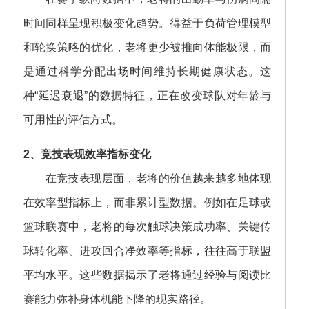
时间同样呈现积极变化趋势。得益于负荷管理模型
和轮换策略的优化，老将更少被推向体能极限，而
是通过科学分配出场时间维持长期健康状态。这
种“延迟衰退”的数据特征，正在改变球队对年龄与
可用性的评估方式。
2、竞技表现效率指标变化
在竞技表现层面，老将的价值越来越多地体现
在效率型指标上，而非累计型数据。例如在足球或
篮球联赛中，老将的每次触球决策成功率、关键传
球转化率、进攻回合净效率等指标，往往高于联盟
平均水平。这些数据揭示了老将通过经验与阅读比
赛能力弥补身体机能下降的现实路径。