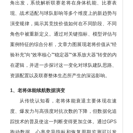
角出发，系统解析联赛老将在身体机能、比赛表
现、战术适配与球队影响等多个维度上的新趋势与
演变规律，揭示其竞技价值如何在不同阶段、不同
角色中被重新定义。通过对关键指标、模型评估与
案例特征的综合分析，文章力图展现老将价值从“经
验补充”向“效率核心”“稳定器”“体系放大器”转变的内
在逻辑，并进一步探讨这一变化对球队建队思路、
资源配置以及联赛整体生态所产生的深远影响。
1、老将体能续航数据演变
从传统认知看，老将体能衰退主要体现在速
度、爆发力与高强度对抗次数的下降，但数据化追
踪技术的普及使这一判断变得更加立体。通过GPS
跑动数据、心率变异指标和恢复周期监测可以发