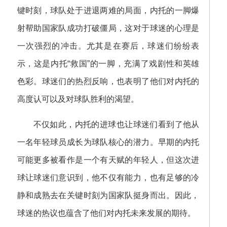
键时刻，球队处于进退两难的局面，内托的一脚爆
射帮助国家队成功打破僵局，这对于球迷的心理是
一次强烈的冲击。尤其是在赛后，球迷们纷纷表
示，这是内托“救国”的一脚，充满了戏剧性和英雄
色彩。球迷们的热烈反响，也表明了他们对内托的
高度认可以及对球队胜利的渴望。
不仅如此，内托的进球也让球迷们看到了他从
一名年轻球员成长为球队核心的潜力。早期的内托
可能更多被看作是一个有天赋的年轻人，但这次进
球让球迷们意识到，他不仅有能力，也有足够的冷
静和成熟去在关键时刻为国家队挺身而出。因此，
球迷的热议也蕴含了他们对内托未来发展的期待。