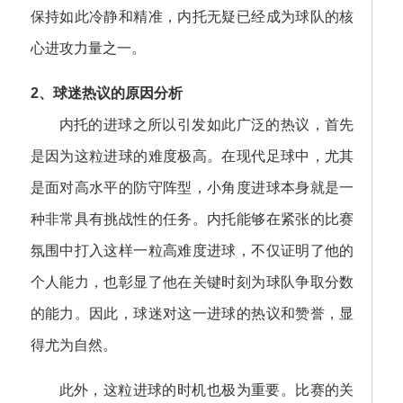
保持如此冷静和精准，内托无疑已经成为球队的核
心进攻力量之一。
2、球迷热议的原因分析
内托的进球之所以引发如此广泛的热议，首先
是因为这粒进球的难度极高。在现代足球中，尤其
是面对高水平的防守阵型，小角度进球本身就是一
种非常具有挑战性的任务。内托能够在紧张的比赛
氛围中打入这样一粒高难度进球，不仅证明了他的
个人能力，也彰显了他在关键时刻为球队争取分数
的能力。因此，球迷对这一进球的热议和赞誉，显
得尤为自然。
此外，这粒进球的时机也极为重要。比赛的关