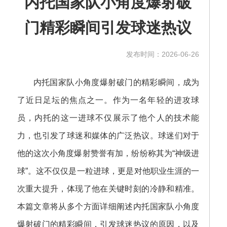
内托国家队小角度爆射破
门精彩瞬间引发球迷热议
发布时间：2026-06-26
内托国家队小角度爆射破门的精彩瞬间，成为
了近日足坛的焦点之一。作为一名年轻的进攻球
员，内托的这一进球不仅展示了他个人的技术能
力，也引发了球迷和媒体的广泛热议。球迷们对于
他的这次小角度爆射赞誉有加，纷纷称其为“神级进
球”。这不仅仅是一粒进球，更是对他职业生涯的一
次重大提升，体现了他在关键时刻的冷静和精准。
本篇文章将从多个方面详细阐述内托国家队小角度
爆射破门的精彩瞬间，引发球迷热议的原因，以及