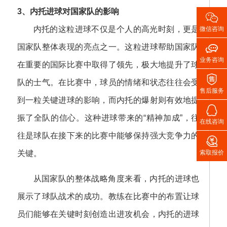
3、内托进球对国家队的影响

内托的这粒进球不仅是个人的高光时刻，更是
微信咨询

国家队整体表现的亮点之一。这粒进球帮助国家队
业务咨询
在重要的国际比赛中取得了领先，极大地提升了球

队的士气。在比赛中，球员的情绪和状态往往会受
售后服务
到一粒关键进球的影响，而内托的爆射则有效地提

振了全队的信心。这种进球带来的“精神加成”，往
在线咨询
往是球队在接下来的比赛中能够保持强大竞争力的

索取报价
关键。
从国家队的整体战略角度来看，内托的进球也
展示了球队战术的成功。教练在比赛中的布置让球
员们能够在关键时刻创造出进攻机会，内托的进球