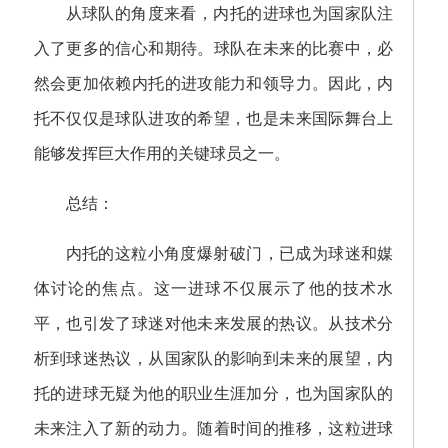
从球队的角度来看，内托的进球也为国家队注
入了更多的信心和期待。球队在未来的比赛中，必
然会更加依赖内托的进攻能力和领导力。因此，内
托不仅仅是球队进攻的希望，也是未来国际舞台上
能够发挥巨大作用的关键球员之一。
总结：
内托的这粒小角度爆射破门，已成为球迷和媒
体讨论的焦点。这一进球不仅展示了他的技术水
平，也引发了球迷对他未来发展的热议。从技术分
析到球迷热议，从国家队的影响到未来的展望，内
托的进球无疑为他的职业生涯加分，也为国家队的
未来注入了新的动力。随着时间的推移，这粒进球