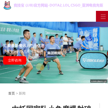
汇聚最新资讯 / 产品信息
用最专业的眼光看待互联网
立即咨询
首页
> 新闻