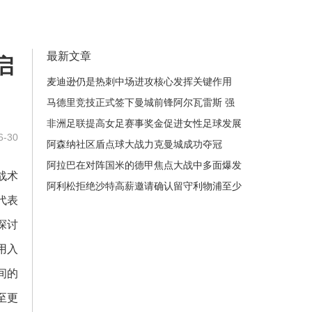
最新文章
启
麦迪逊仍是热刺中场进攻核心发挥关键作用
马德里竞技正式签下曼城前锋阿尔瓦雷斯 强
化进攻阵容
非洲足联提高女足赛事奖金促进女性足球发展
-30
和竞技水平提升
阿森纳社区盾点球大战力克曼城成功夺冠
阿拉巴在对阵国米的德甲焦点大战中多面爆发
战术
展现决定性统治力风采
阿利松拒绝沙特高薪邀请确认留守利物浦至少
代表
到2026年守护红军球门
探讨
用入
间的
至更