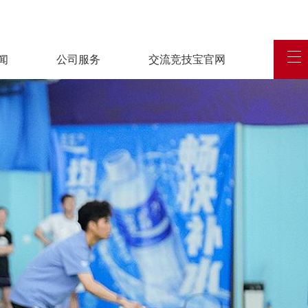
闻
公司服务
交流竞技宝官网