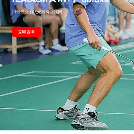
用最专业的眼光看待互联网
立即咨询