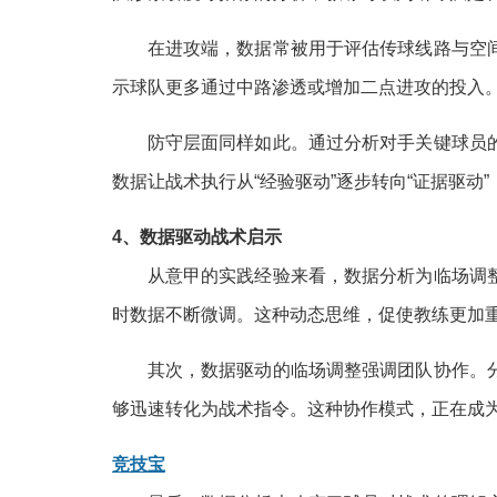
在进攻端，数据常被用于评估传球线路与空
示球队更多通过中路渗透或增加二点进攻的投入
防守层面同样如此。通过分析对手关键球员
数据让战术执行从“经验驱动”逐步转向“证据驱动
4、数据驱动战术启示
从意甲的实践经验来看，数据分析为临场调
时数据不断微调。这种动态思维，促使教练更加
其次，数据驱动的临场调整强调团队协作。
够迅速转化为战术指令。这种协作模式，正在成
竞技宝