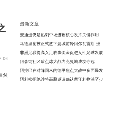
最新文章
之
麦迪逊仍是热刺中场进攻核心发挥关键作用
马德里竞技正式签下曼城前锋阿尔瓦雷斯 强
化进攻阵容
非洲足联提高女足赛事奖金促进女性足球发展
-06
和竞技水平提升
阿森纳社区盾点球大战力克曼城成功夺冠
阿拉巴在对阵国米的德甲焦点大战中多面爆发
自然
展现决定性统治力风采
阿利松拒绝沙特高薪邀请确认留守利物浦至少
到2026年守护红军球门