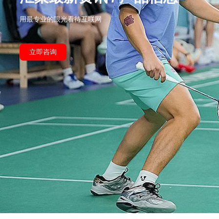
用最专业的眼光看待互联网
立即咨询