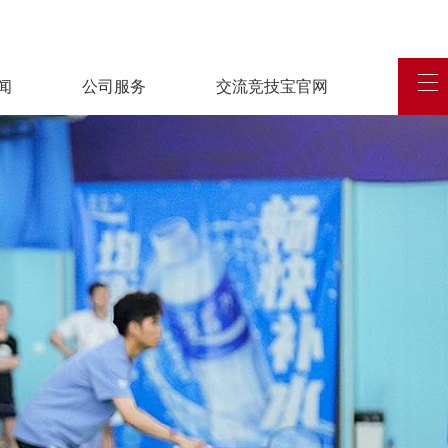
闻
公司服务
交流竞技宝官网