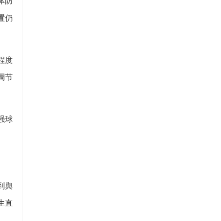
体防
置仍
程度
调节
强球
到舆
生直