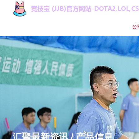
公
汇聚最新资讯 / 产品信息