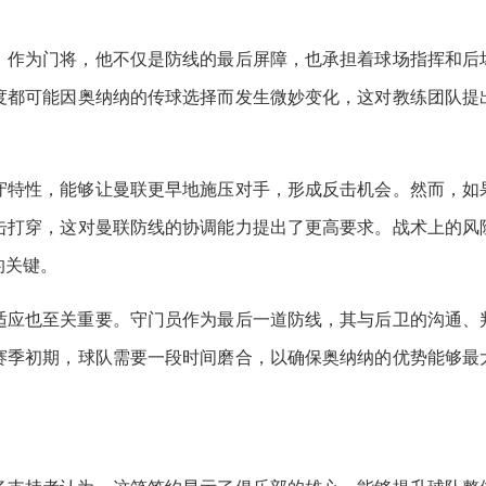
。作为门将，他不仅是防线的最后屏障，也承担着球场指挥和后
度都可能因奥纳纳的传球选择而发生微妙变化，这对教练团队提
守特性，能够让曼联更早地施压对手，形成反击机会。然而，如
击打穿，这对曼联防线的协调能力提出了更高要求。战术上的风
的关键。
适应也至关重要。守门员作为最后一道防线，其与后卫的沟通、
赛季初期，球队需要一段时间磨合，以确保奥纳纳的优势能够最