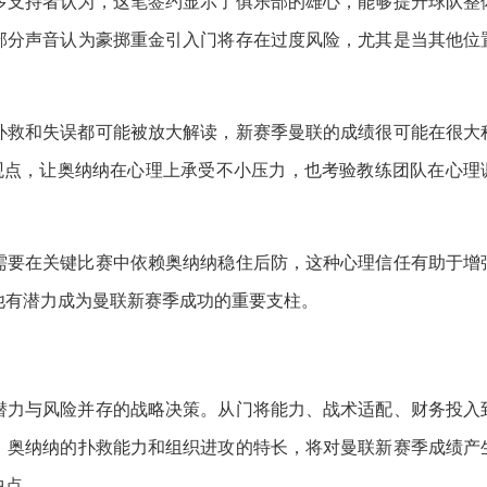
多支持者认为，这笔签约显示了俱乐部的雄心，能够提升球队整
部分声音认为豪掷重金引入门将存在过度风险，尤其是当其他位
扑救和失误都可能被放大解读，新赛季曼联的成绩很可能在很大
的观点，让奥纳纳在心理上承受不小压力，也考验教练团队在心理
需要在关键比赛中依赖奥纳纳稳住后防，这种心理信任有助于增
他有潜力成为曼联新赛季成功的重要支柱。
潜力与风险并存的战略决策。从门将能力、战术适配、财务投入
。奥纳纳的扑救能力和组织进攻的特长，将对曼联新赛季成绩产
中点。