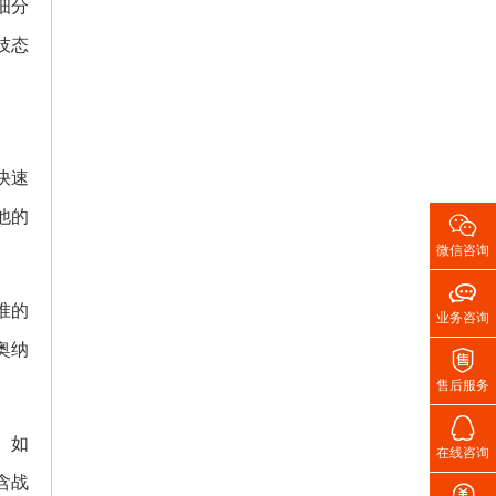
细分
技态
快速
他的

微信咨询

准的
业务咨询
奥纳

售后服务

。如
在线咨询
含战
