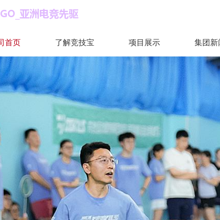
司首页
了解竞技宝
项目展示
集团新