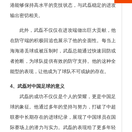
港能够保持高水平的竞技状态，与武磊稳定的进攻
输出密切相关。
此外，武磊不仅仅在进攻端做出巨大贡献，他
在防守端的积极回追也展示了他的全面性。每当上
海海港丢球或被压制时，武磊总能通过快速回防或
者抢断，为球队提供有效的防守支持。他的这种全
能型的表现，让他成为了球队不可或缺的存在。
4、武磊对中国足球的意义
武磊的成功不仅仅是个人的荣耀，更是中国足
球的象征。他通过多年的坚持与努力，打破了中超
联赛中长期存在的进球纪录，展现了中国球员在国
际赛场上的潜力与实力。武磊的表现给了更多年轻