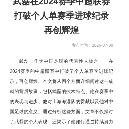
武磊在2024赛季中超联赛
打破个人单赛季进球纪录
再创辉煌
发布时间：2026-07-08
武磊，作为中国足球的代表性人物之一，在
2024赛季的中超联赛中打破了个人单赛季进球纪
录，再创辉煌。本文将从四个方面详细阐述这一成
就的背后故事，包括武磊的技术特点、他在赛季中
的表现与进步、他对上海海港队的贡献以及他对中
国足球的意义。通过分析这些方面，文章不仅探讨
了武磊的个人表现，还揭示了他如何通过持续努力