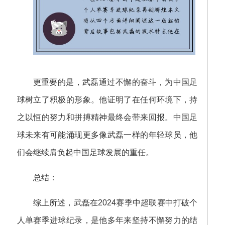
更重要的是，武磊通过不懈的奋斗，为中国足
球树立了积极的形象。他证明了在任何环境下，持
之以恒的努力和拼搏精神最终会带来回报。中国足
球未来有可能涌现更多像武磊一样的年轻球员，他
们会继续肩负起中国足球发展的重任。
总结：
综上所述，武磊在2024赛季中超联赛中打破个
人单赛季进球纪录，是他多年来坚持不懈努力的结