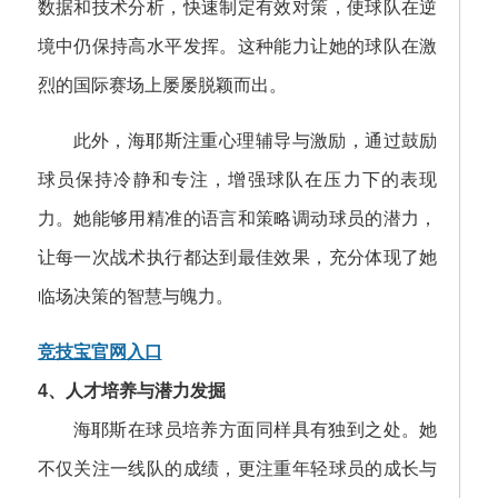
数据和技术分析，快速制定有效对策，使球队在逆
境中仍保持高水平发挥。这种能力让她的球队在激
烈的国际赛场上屡屡脱颖而出。
此外，海耶斯注重心理辅导与激励，通过鼓励
球员保持冷静和专注，增强球队在压力下的表现
力。她能够用精准的语言和策略调动球员的潜力，
让每一次战术执行都达到最佳效果，充分体现了她
临场决策的智慧与魄力。
竞技宝官网入口
4、人才培养与潜力发掘
海耶斯在球员培养方面同样具有独到之处。她
不仅关注一线队的成绩，更注重年轻球员的成长与