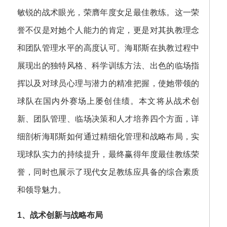
敏锐的战术眼光，荣膺年度女足最佳教练。这一荣
誉不仅是对她个人能力的肯定，更是对其执教理念
和团队管理水平的高度认可。海耶斯在执教过程中
展现出的独特风格、科学训练方法、出色的临场指
挥以及对球员心理与潜力的精准把握，使她带领的
球队在国内外赛场上屡创佳绩。本文将从战术创
新、团队管理、临场决策和人才培养四个方面，详
细剖析海耶斯如何通过精细化管理和战略布局，实
现球队实力的持续提升，最终赢得年度最佳教练荣
誉，同时也展示了现代女足教练应具备的综合素质
和领导魅力。
1、战术创新与战略布局