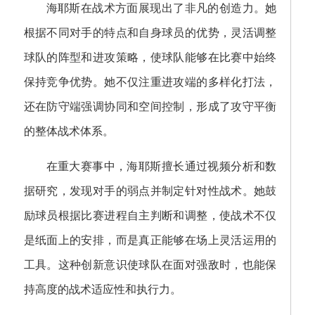
海耶斯在战术方面展现出了非凡的创造力。她
根据不同对手的特点和自身球员的优势，灵活调整
球队的阵型和进攻策略，使球队能够在比赛中始终
保持竞争优势。她不仅注重进攻端的多样化打法，
还在防守端强调协同和空间控制，形成了攻守平衡
的整体战术体系。
在重大赛事中，海耶斯擅长通过视频分析和数
据研究，发现对手的弱点并制定针对性战术。她鼓
励球员根据比赛进程自主判断和调整，使战术不仅
是纸面上的安排，而是真正能够在场上灵活运用的
工具。这种创新意识使球队在面对强敌时，也能保
持高度的战术适应性和执行力。