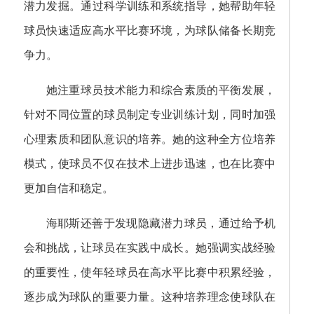
潜力发掘。通过科学训练和系统指导，她帮助年轻
球员快速适应高水平比赛环境，为球队储备长期竞
争力。
她注重球员技术能力和综合素质的平衡发展，
针对不同位置的球员制定专业训练计划，同时加强
心理素质和团队意识的培养。她的这种全方位培养
模式，使球员不仅在技术上进步迅速，也在比赛中
更加自信和稳定。
海耶斯还善于发现隐藏潜力球员，通过给予机
会和挑战，让球员在实践中成长。她强调实战经验
的重要性，使年轻球员在高水平比赛中积累经验，
逐步成为球队的重要力量。这种培养理念使球队在