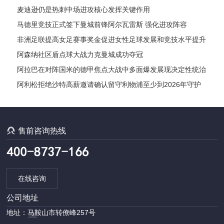
麦迪逊仍是热刺中场进攻核心发挥关键作用
马德里竞技正式签下曼城前锋阿尔瓦雷斯 强化进攻阵容
非洲足联提高女足赛事奖金促进女性足球发展和竞技水平提升
阿森纳社区盾点球大战力克曼城成功夺冠
阿拉巴在对阵国米的德甲焦点大战中多面爆发展现决定性统治
力风采
阿利松拒绝沙特高薪邀请确认留守利物浦至少到2026年守护
红军球门

售前咨询热线
在线咨询
公司地址
地址：马鞍山市转僚峰257号