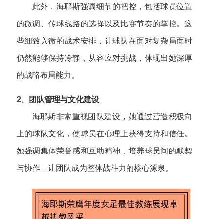
此外，海耶斯强调细节的把控，包括球员位置
的微调、传球线路的选择以及比赛节奏的掌控。这
些细致入微的战术安排，让球队在面对复杂局面时
仍然能够保持冷静，从容应对挑战，体现出她深厚
的战略布局能力。
2、团队管理与文化建设
海耶斯非常重视团队建设，她通过营造积极向
上的球队文化，使球员在心理上获得支持和信任。
她强调集体荣誉感和互助精神，培养球员间的默契
与协作，让团队成为整体战斗力的核心源泉。