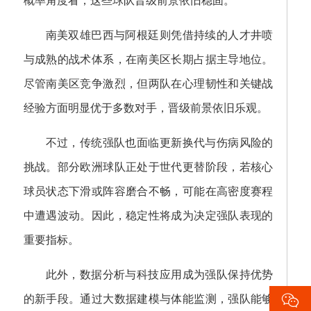
概率角度看，这些球队晋级前景依旧稳固。
南美双雄巴西与阿根廷则凭借持续的人才井喷
与成熟的战术体系，在南美区长期占据主导地位。
尽管南美区竞争激烈，但两队在心理韧性和关键战
经验方面明显优于多数对手，晋级前景依旧乐观。
不过，传统强队也面临更新换代与伤病风险的
挑战。部分欧洲球队正处于世代更替阶段，若核心
球员状态下滑或阵容磨合不畅，可能在高密度赛程
中遭遇波动。因此，稳定性将成为决定强队表现的
重要指标。
此外，数据分析与科技应用成为强队保持优势

的新手段。通过大数据建模与体能监测，强队能够