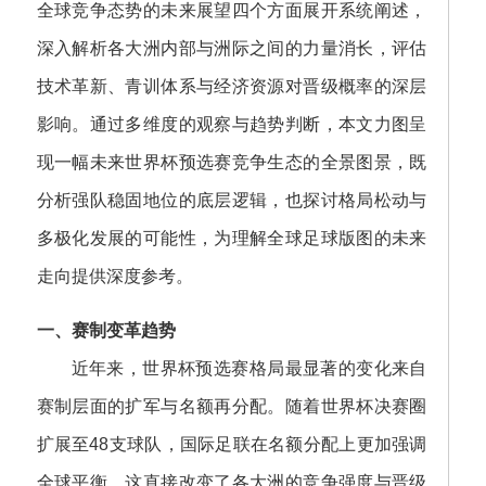
全球竞争态势的未来展望四个方面展开系统阐述，
深入解析各大洲内部与洲际之间的力量消长，评估
技术革新、青训体系与经济资源对晋级概率的深层
影响。通过多维度的观察与趋势判断，本文力图呈
现一幅未来世界杯预选赛竞争生态的全景图景，既
分析强队稳固地位的底层逻辑，也探讨格局松动与
多极化发展的可能性，为理解全球足球版图的未来
走向提供深度参考。
一、赛制变革趋势
近年来，世界杯预选赛格局最显著的变化来自
赛制层面的扩军与名额再分配。随着世界杯决赛圈
扩展至48支球队，国际足联在名额分配上更加强调
全球平衡，这直接改变了各大洲的竞争强度与晋级