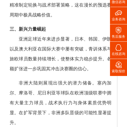
微信咨询
精准制定轮换与战术部署策略，这在漫长的预选赛

周期中极具战略价值。
业务咨询

三、新兴力量崛起
售后服务
亚洲足球近年来进步显著，日本、韩国、伊朗

以及澳大利亚在国际大赛中屡有突破，青训体系与
在线咨询
旅欧球员数量持续增长，使整体实力稳步提升。名

额扩张进一步巩固其冲击决赛圈的信心。
索取报价
非洲大陆则展现出强大的潜力储备。塞内加
尔、摩洛哥、尼日利亚等球队在欧洲顶级联赛中拥
有大量主力球员，战术执行力与身体素质优势明
显。在扩军背景下，非洲多队晋级的可能性显著提
升。