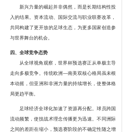
新兴力量的崛起并非偶然，而是长期结构性投
入的结果。资本流动、国际交流与职业联赛改革，
共同构建了更开放的足球生态，为更多国家创造参
与世界舞台的机会。
四、全球竞争态势
从全球视角观察，世界杯预选赛正从单极主导
走向多极竞争。传统欧洲—南美双核心格局虽未根
本动摇，但亚洲和非洲力量的持续增长，使整体格
局更趋平衡。
足球经济全球化加速了资源再分配。球员跨国
流动频繁，使技战术理念传播更为迅速。不同洲际
之间的差距在缩小，预选赛阶段的不确定性随之增