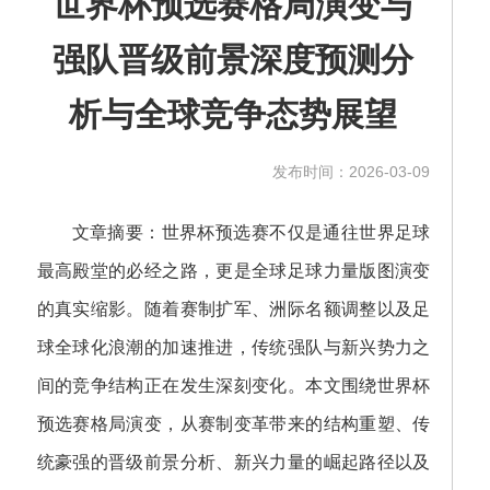
世界杯预选赛格局演变与
强队晋级前景深度预测分
析与全球竞争态势展望
发布时间：2026-03-09
文章摘要：世界杯预选赛不仅是通往世界足球
最高殿堂的必经之路，更是全球足球力量版图演变
的真实缩影。随着赛制扩军、洲际名额调整以及足
球全球化浪潮的加速推进，传统强队与新兴势力之
间的竞争结构正在发生深刻变化。本文围绕世界杯
预选赛格局演变，从赛制变革带来的结构重塑、传
统豪强的晋级前景分析、新兴力量的崛起路径以及