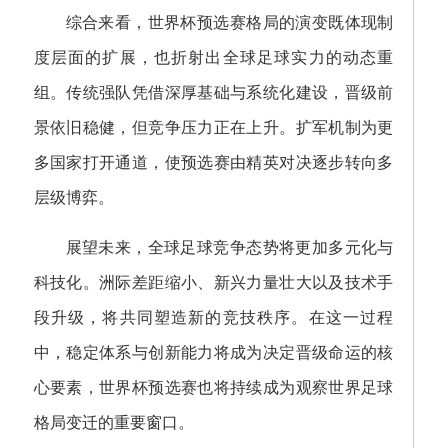
综合来看，世界杯预选赛格局的演变既体现制
度层面的扩展，也折射出全球足球实力的动态重
组。传统强队凭借深厚基础与系统化建设，晋级前
景依旧稳健，但竞争压力正在上升。扩军机制为更
多国家打开通道，使预选赛由精英对决逐步转向多
层级博弈。
展望未来，全球足球竞争态势将更加多元化与
科技化。洲际差距缩小、新兴力量壮大以及技术手
段升级，将共同塑造新的竞技秩序。在这一过程
中，稳定体系与创新能力将成为决定晋级命运的核
心要素，世界杯预选赛也将持续成为观察世界足球
格局变迁的重要窗口。