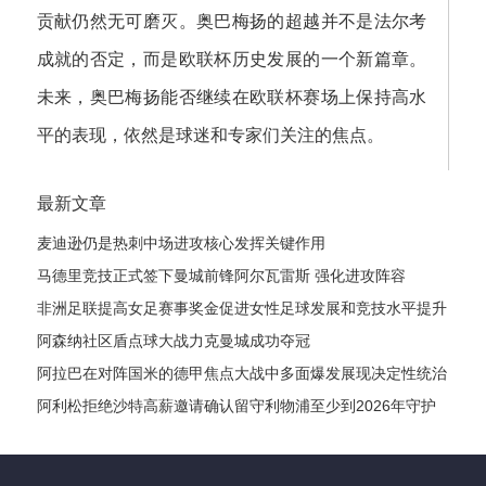
贡献仍然无可磨灭。奥巴梅扬的超越并不是法尔考
成就的否定，而是欧联杯历史发展的一个新篇章。
未来，奥巴梅扬能否继续在欧联杯赛场上保持高水
平的表现，依然是球迷和专家们关注的焦点。
最新文章
麦迪逊仍是热刺中场进攻核心发挥关键作用
马德里竞技正式签下曼城前锋阿尔瓦雷斯 强化进攻阵容
非洲足联提高女足赛事奖金促进女性足球发展和竞技水平提升
阿森纳社区盾点球大战力克曼城成功夺冠
阿拉巴在对阵国米的德甲焦点大战中多面爆发展现决定性统治
力风采
阿利松拒绝沙特高薪邀请确认留守利物浦至少到2026年守护
红军球门