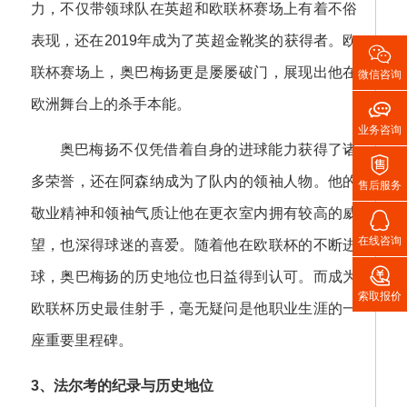
力，不仅带领球队在英超和欧联杯赛场上有着不俗
表现，还在2019年成为了英超金靴奖的获得者。欧

联杯赛场上，奥巴梅扬更是屡屡破门，展现出他在
微信咨询
欧洲舞台上的杀手本能。

业务咨询
奥巴梅扬不仅凭借着自身的进球能力获得了诸

多荣誉，还在阿森纳成为了队内的领袖人物。他的
售后服务
敬业精神和领袖气质让他在更衣室内拥有较高的威

在线咨询
望，也深得球迷的喜爱。随着他在欧联杯的不断进

球，奥巴梅扬的历史地位也日益得到认可。而成为
索取报价
欧联杯历史最佳射手，毫无疑问是他职业生涯的一
座重要里程碑。
3、法尔考的纪录与历史地位