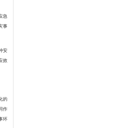
应急
灾事
种安
应效
化的
同作
事环