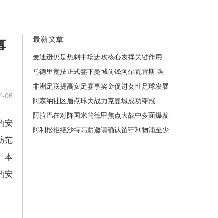
最新文章
事
麦迪逊仍是热刺中场进攻核心发挥关键作用
马德里竞技正式签下曼城前锋阿尔瓦雷斯 强
化进攻阵容
非洲足联提高女足赛事奖金促进女性足球发展
-06
和竞技水平提升
阿森纳社区盾点球大战力克曼城成功夺冠
阿拉巴在对阵国米的德甲焦点大战中多面爆发
的安
展现决定性统治力风采
阿利松拒绝沙特高薪邀请确认留守利物浦至少
防范
到2026年守护红军球门
。本
的安