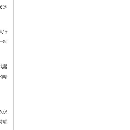
被迅
执行
一种
武器
的精
仅仅
持联