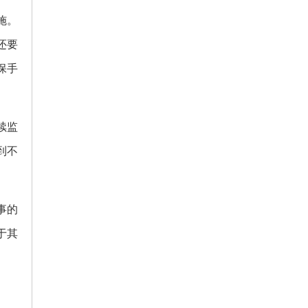
施。
还要
保手
续监
到不
事的
于其