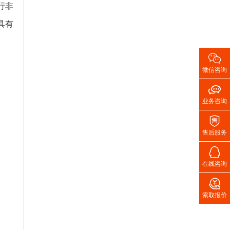
行非
具有

微信咨询

业务咨询

售后服务

在线咨询

索取报价