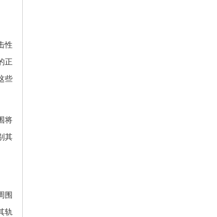
击性
的正
这些
围将
别其
周围
其轨