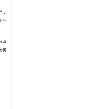
面，
比分
有望
挫折