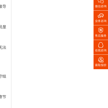

接导
微信咨询

业务咨询
员显

售后服务

无法
在线咨询

索取报价
守组
赛节