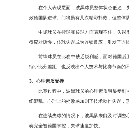
在个人表现层面，波黑球员整体状态低迷，
致德国队进球。门将虽有几次精彩扑救，但整体
中场球员在控球和传球方面表现不佳，失误
得应对缓慢，传球失误成为连锁反应，引发了连
前锋球员在比赛中缺乏锐利感，面对德国后
缩小比分差距，也反映出个人技术与比赛节奏的
3、心理素质受挫
比赛过程中，波黑球员的心理素质明显受到
织混乱。心理上的挫败感加剧了技术动作失误，
在连续失球的情况下，波黑队未能及时调整
奏完全被德国掌控，失球速度加快。