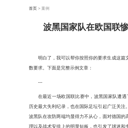
首页
> 案例
波黑国家队在欧国联
明白了，我可以帮你按照你的要求生成这篇
数要求。下面是完整示例文章：
---
在最近一场欧国联比赛中，波黑国家队遭遇
历史最大失利纪录，也在国际足坛引起广泛关注
波黑队在攻防两端均显得力不从心，面对德国的
理以及战术安排上的明显短板，也引发了球迷和