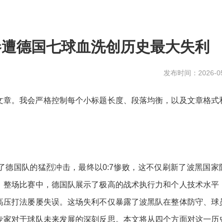
惨遭德国七球血洗创历史最大失利
发布时间：2026-05
文章。我会严格控制每个小标题长度、段落均衡，以及文章格式
了德国队的猛烈冲击，最终以0:7惨败，这不仅刷新了波黑国家
。整场比赛中，德国队展示了极高的战术执行力和个人技术水平
高压打法屡屡失误。这场失利不仅暴露了波黑队在整体防守、球
专家对于球队未来发展的深刻反思。本文将从四个方面对这一历