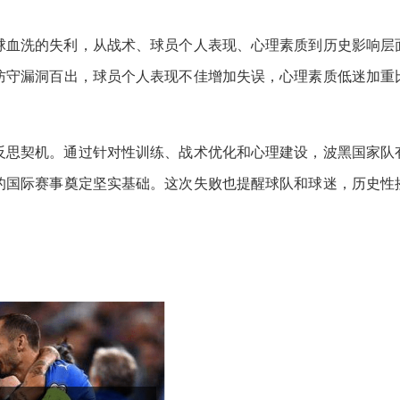
球血洗的失利，从战术、球员个人表现、心理素质到历史影响层
防守漏洞百出，球员个人表现不佳增加失误，心理素质低迷加重
反思契机。通过针对性训练、战术优化和心理建设，波黑国家队
的国际赛事奠定坚实基础。这次失败也提醒球队和球迷，历史性