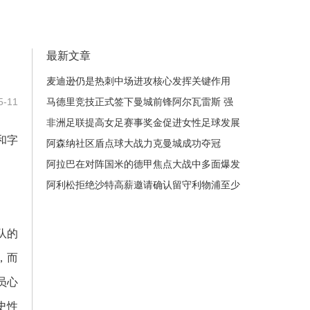
最新文章
麦迪逊仍是热刺中场进攻核心发挥关键作用
-11
马德里竞技正式签下曼城前锋阿尔瓦雷斯 强
化进攻阵容
非洲足联提高女足赛事奖金促进女性足球发展
和字
和竞技水平提升
阿森纳社区盾点球大战力克曼城成功夺冠
阿拉巴在对阵国米的德甲焦点大战中多面爆发
展现决定性统治力风采
阿利松拒绝沙特高薪邀请确认留守利物浦至少
到2026年守护红军球门
队的
，而
员心
史性