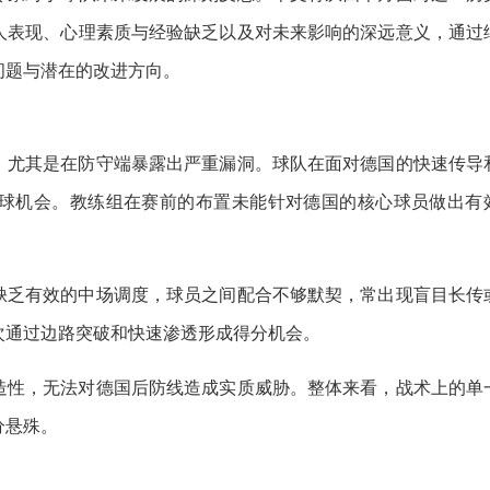
人表现、心理素质与经验缺乏以及对未来影响的深远意义，通过
问题与潜在的改进方向。
，尤其是在防守端暴露出严重漏洞。球队在面对德国的快速传导
球机会。教练组在赛前的布置未能针对德国的核心球员做出有
缺乏有效的中场调度，球员之间配合不够默契，常出现盲目长传
次通过边路突破和快速渗透形成得分机会。
造性，无法对德国后防线造成实质威胁。整体来看，战术上的单
分悬殊。