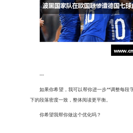
---
如果你希望，我可以帮你进一步**调整每段字
下的段落密度一致，整体阅读更平衡。
你希望我帮你做这个优化吗？