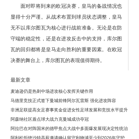
面对即将到来的欧冠决赛，皇马的备战情况也
显得十分严谨。从战术布置到球员状态调整，皇马
无不以库尔图瓦为核心进行战前准备。无论是在防
守端的稳定性，还是在进攻反击中的支持，库尔图
瓦的回归都将是皇马走向胜利的重要因素。在欧冠
决赛的舞台上，库尔图瓦的表现值得期待。
最新文章
麦迪逊仍是热刺中场进攻核心发挥关键作用
马德里竞技正式签下曼城前锋阿尔瓦雷斯 强化进攻阵容
非洲足联提高女足赛事奖金促进女性足球发展和竞技水平提升
阿森纳社区盾点球大战力克曼城成功夺冠
阿拉巴在对阵国米的德甲焦点大战中多面爆发展现决定性统治
力风采
阿利松拒绝沙特高薪邀请确认留守利物浦至少到2026年守护