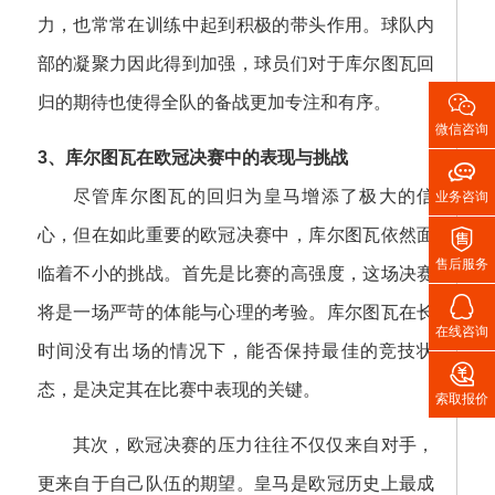
力，也常常在训练中起到积极的带头作用。球队内
部的凝聚力因此得到加强，球员们对于库尔图瓦回

归的期待也使得全队的备战更加专注和有序。
微信咨询
3、库尔图瓦在欧冠决赛中的表现与挑战

尽管库尔图瓦的回归为皇马增添了极大的信
业务咨询

心，但在如此重要的欧冠决赛中，库尔图瓦依然面
售后服务
临着不小的挑战。首先是比赛的高强度，这场决赛

将是一场严苛的体能与心理的考验。库尔图瓦在长
在线咨询
时间没有出场的情况下，能否保持最佳的竞技状

态，是决定其在比赛中表现的关键。
索取报价
其次，欧冠决赛的压力往往不仅仅来自对手，
更来自于自己队伍的期望。皇马是欧冠历史上最成