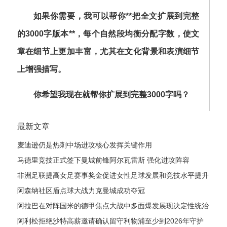
如果你需要，我可以帮你**把全文扩展到完整
的3000字版本**，每个自然段均衡分配字数，使文
章在细节上更加丰富，尤其在文化背景和表演细节
上增强描写。
你希望我现在就帮你扩展到完整3000字吗？
最新文章
麦迪逊仍是热刺中场进攻核心发挥关键作用
马德里竞技正式签下曼城前锋阿尔瓦雷斯 强化进攻阵容
非洲足联提高女足赛事奖金促进女性足球发展和竞技水平提升
阿森纳社区盾点球大战力克曼城成功夺冠
阿拉巴在对阵国米的德甲焦点大战中多面爆发展现决定性统治
力风采
阿利松拒绝沙特高薪邀请确认留守利物浦至少到2026年守护