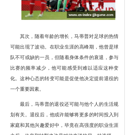
其次，随着年龄的增长，马蒂普对足球的热情
可能出现了波动。在职业生涯的高峰期，他曾是球
队不可或缺的一员，但随着身体条件的衰退，参与
比赛的频率减少，他可能感受到难以适应这种变
化。这种心态的转变可能是促使他决定提前退役的
一个重要因素。
最后，马蒂普的退役还可能与他个人的生活规
划有关。退役后，他或许能够将更多的时间投入到
家庭和其他兴趣爱好中，毕竟在高强度的职业生涯