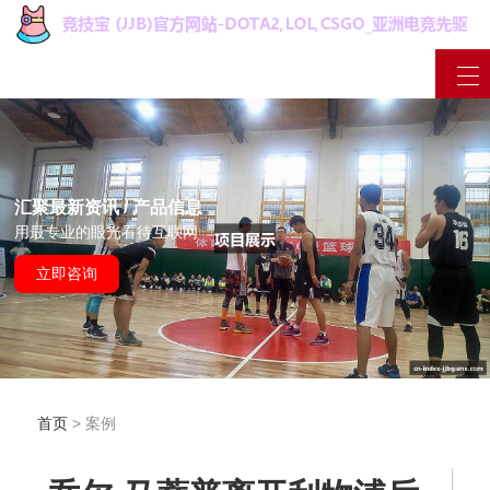
汇聚最新资讯 / 产品信息
用最专业的眼光看待互联网
立即咨询
首页
> 案例