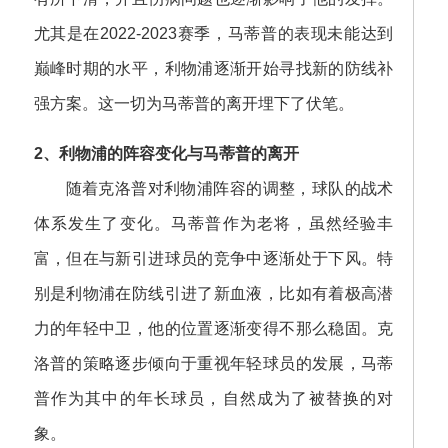
尤其是在2022-2023赛季，马蒂普的表现未能达到
巅峰时期的水平，利物浦逐渐开始寻找新的防线补
强方案。这一切为马蒂普的离开埋下了伏笔。
2、利物浦的阵容变化与马蒂普的离开
随着克洛普对利物浦阵容的调整，球队的战术
体系发生了变化。马蒂普作为老将，虽然经验丰
富，但在与新引进球员的竞争中逐渐处于下风。特
别是利物浦在防线引进了新血液，比如有着极高潜
力的年轻中卫，他的位置逐渐变得不那么稳固。克
洛普的策略逐步倾向于重视年轻球员的发展，马蒂
普作为其中的年长球员，自然成为了被替换的对
象。