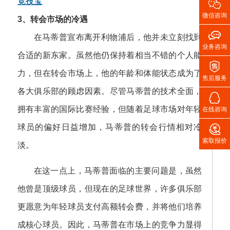

竞技宝
微信咨询
3、转会市场的冷遇

在马蒂普宣布离开利物浦后，他并未立刻找到
业务咨询
合适的新东家。虽然他仍保持着相当不错的个人能

力，但在转会市场上，他的年龄和体能状态成为了
售后服务
各大俱乐部的顾虑因素。尽管马蒂普的技术全面，

拥有丰富的国际比赛经验，但随着足球市场对年轻
在线咨询

球员的偏好日益增加，马蒂普的转会行情相对冷
索取报价
淡。
在这一点上，马蒂普面临的主要问题是，虽然
他曾是顶级球员，但现在的足球世界，许多俱乐部
更愿意为年轻球员支付高额转会费，并将他们培养
成核心球员。因此，马蒂普在市场上的竞争力显得