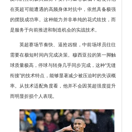
在英超可能遭遇的高频身体对抗中，依然具备极强
的摆脱成功率。这种能力并非单纯的花式炫技，而
是服务于向前推进和制造机会的实战技术。
英超赛场节奏快、逼抢凶狠，中前场球员往往
需要在极短时间内完成决策。穆西亚拉的第一脚触
球质量极高，停球与转身几乎同步完成，这种“无缝
衔接”的技术特点，能够显著减少被压迫时的失误概
率。从技术适配角度看，他并不会因英超强度提升
而明显折损个人表现。