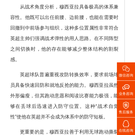
从战术角度分析，穆西亚拉具备极高的体系兼
容性。他既可以出任前腰、边前腰，也能在需要时
回撤到中前场参与组织，这种多位置属性非常符合
英超主帅们强调战术弹性的用人思路。在不同阵型
之间切换时，他的存在能够减少整体结构的割裂
感。

英超球队普遍重视攻防转换效率，要求前场球
微信咨询
员具备快速回防和就地反抢的能力。穆西亚拉虽然

业务咨询
外形偏瘦，但其跑动意愿和阅读比赛能力极强，能

够在丢球后迅速进入防守位置。这种“战术自觉
售后服务
性”使他在英超并不会成为体系中的防守短板。

在线咨询
更重要的是，穆西亚拉善于利用无球跑动撕裂