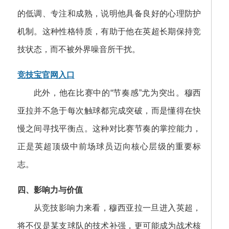
的低调、专注和成熟，说明他具备良好的心理防护
机制。这种性格特质，有助于他在英超长期保持竞
技状态，而不被外界噪音所干扰。
竞技宝官网入口
此外，他在比赛中的“节奏感”尤为突出。穆西
亚拉并不急于每次触球都完成突破，而是懂得在快
慢之间寻找平衡点。这种对比赛节奏的掌控能力，
正是英超顶级中前场球员迈向核心层级的重要标
志。
四、影响力与价值
从竞技影响力来看，穆西亚拉一旦进入英超，
将不仅是某支球队的技术补强，更可能成为战术核