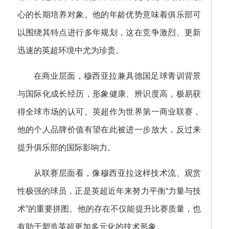
心的长期培养对象。他的年龄优势意味着俱乐部可
以围绕其特点进行多年规划，这在竞争激烈、更新
迅速的英超环境中尤为珍贵。
在商业层面，穆西亚拉兼具德国足球青训背景
与国际化成长经历，形象健康、辨识度高，极易获
得全球市场的认可。英超作为世界第一商业联赛，
他的个人品牌价值有望在此被进一步放大，反过来
提升俱乐部的国际影响力。
从联赛层面看，像穆西亚拉这样技术流、观赏
性极强的球员，正是英超近年来努力平衡“力量与技
术”的重要拼图。他的存在不仅能提升比赛质量，也
有助于塑造英超更加多元化的技术形象。