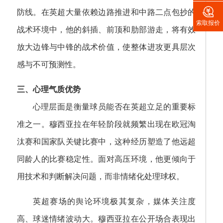

防线。在英超大量依赖边路推进和中路二点包抄的
索取报价
战术环境中，他的斜插、前顶和肋部游走，将有效
放大边锋与中锋的战术价值，使整体进攻更具层次
感与不可预测性。
三、心理气质优势
心理层面是衡量球员能否在英超立足的重要标
准之一。穆西亚拉在年轻阶段就频繁出现在欧冠淘
汰赛和国家队关键比赛中，这种经历塑造了他远超
同龄人的比赛稳定性。面对高压环境，他更倾向于
用技术和判断解决问题，而非情绪化处理球权。
英超赛场的舆论环境极其复杂，媒体关注度
高、球迷情绪波动大。穆西亚拉在公开场合表现出