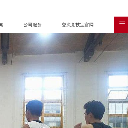
闻
公司服务
交流竞技宝官网