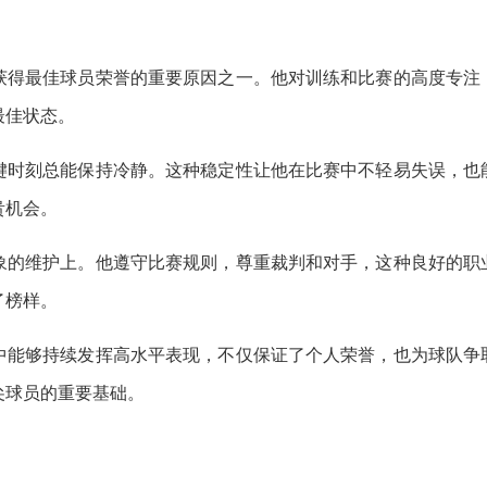
获得最佳球员荣誉的重要原因之一。他对训练和比赛的高度专注
最佳状态。
键时刻总能保持冷静。这种稳定性让他在比赛中不轻易失误，也
贵机会。
象的维护上。他遵守比赛规则，尊重裁判和对手，这种良好的职
了榜样。
中能够持续发挥高水平表现，不仅保证了个人荣誉，也为球队争
尖球员的重要基础。