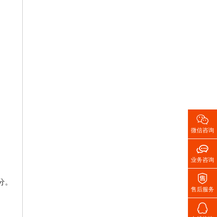

微信咨询

业务咨询

分。
售后服务
