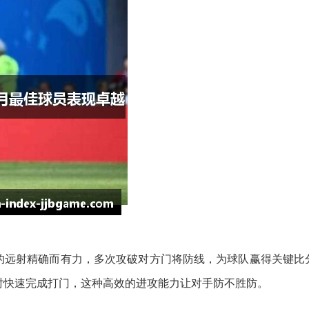
的远射精确而有力，多次攻破对方门将防线，为球队赢得关键比
时快速完成打门，这种高效的进攻能力让对手防不胜防。