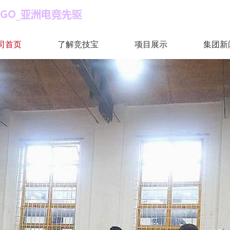
司首页
了解竞技宝
项目展示
集团新