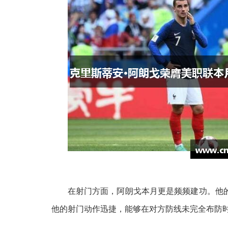
在射门方面，阿朗戈本月更是频频建功。他
他的射门动作迅捷，能够在对方防线未完全布防