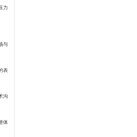
压力
场与
的表
术沟
整体