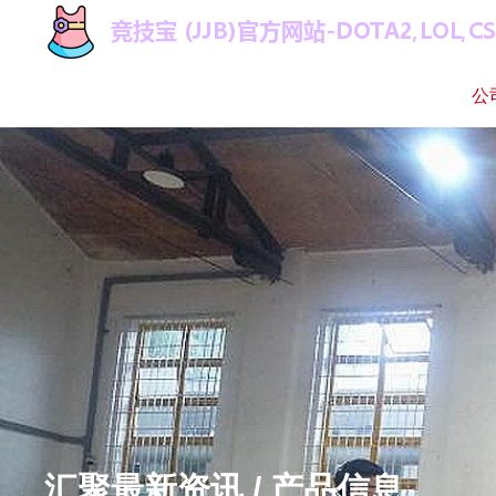
公
汇聚最新资讯 / 产品信息