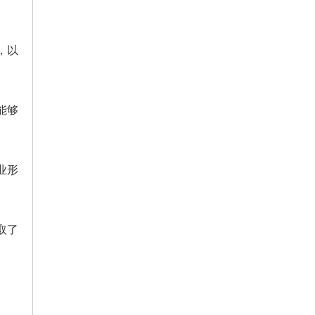
，以
能够
业形
取了