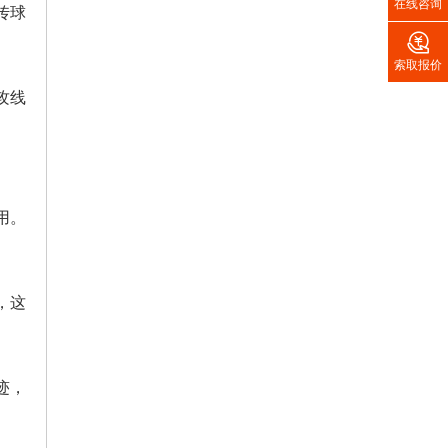
在线咨询
传球

索取报价
攻线
用。
，这
迹，