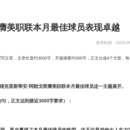
荣膺美职联本月最佳球员表现卓越
发布时间：2026-05
文章，文章长度约3000字，开篇摘要约300字，正文分成4个方面，每
围绕克里斯蒂安·阿朗戈荣膺美职联本月最佳球员这一主题展开。
匀，正文达到接近3000字要求）：
表现，再次赢得了本月最佳球员的殊荣，这不仅是对他个人实力