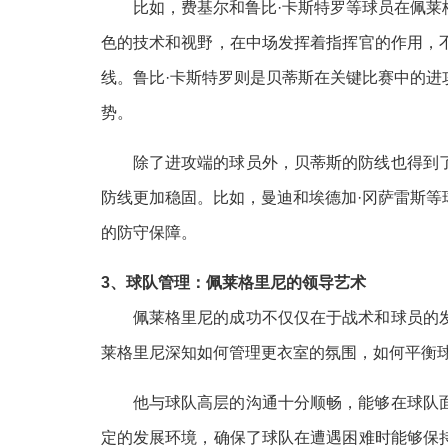
比如，费基尔和鲁比·卡斯特罗等球员在佩
色的技术和视野，在中场发挥着指挥官的作用，
线。鲁比·卡斯特罗则是贝蒂斯在关键比赛中的
势。
除了进攻端的球员外，贝蒂斯的防线也得到
防线更加稳固。比如，曼迪和埃德加·冈萨雷斯
的防守保障。
3、球队管理：佩莱格里尼的领导艺术
佩莱格里尼的成功不仅仅在于战术和球员的
莱格里尼深知如何管理更衣室的氛围，如何平衡
他与球队高层的沟通十分顺畅，能够在球队
定的发展环境，确保了球队在遭遇困难时能够保