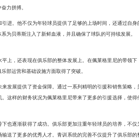
中奋力拼搏。
和引进。他不仅为年轻球员提供了足够的上场时间，还通过自身
体系为贝蒂斯注入了新鲜血液，并且确保了球队的可持续发展。
水平上，还表现在俱乐部的整体发展上。在佩莱格里尼的带领下
俱乐部运营和基础设施方面取得了突破。
未来发展提供了资金保障。通过一系列精明的引援和销售策略，
机。这样的财务状况为佩莱格里尼带来了更多的引援选择，使得
导下也逐渐获得了成功。俱乐部更加注重年轻球员的培养，不仅
场输送了更多的优秀人才。青训系统的完善不仅提升了俱乐部的