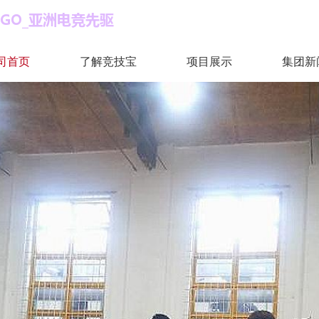
司首页
了解竞技宝
项目展示
集团新