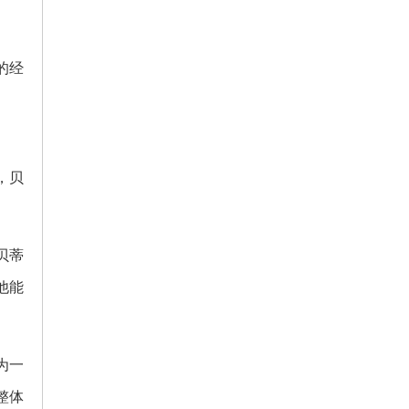
的经
，贝
贝蒂
他能
为一
整体