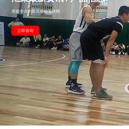
用最专业的眼光看待互联网
立即咨询