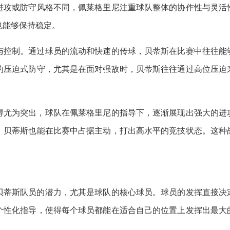
进攻或防守风格不同，佩莱格里尼注重球队整体的协作性与灵活
也能够保持稳定。
与控制。通过球员的流动和快速的传球，贝蒂斯在比赛中往往能
的压迫式防守，尤其是在面对强敌时，贝蒂斯往往通过高位压迫
得尤为突出，球队在佩莱格里尼的指导下，逐渐展现出强大的进
，贝蒂斯也能在比赛中占据主动，打出高水平的竞技状态。这种
贝蒂斯队员的潜力，尤其是球队的核心球员。球员的发挥直接决
个性化指导，使得每个球员都能在适合自己的位置上发挥出最大