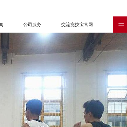
闻
公司服务
交流竞技宝官网