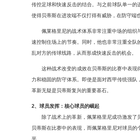
传控足球和快速反击的结合。与之前球队单一的
使得贝蒂斯在进攻端不仅打得有威胁，在防守端
佩莱格里尼的战术体系非常注重中场的组织
速控制住场上的节奏。同时，他也非常注重全队
乱对方的传球线路，从而形成快速反击的机会。
这种战术改变的成效在贝蒂斯的比赛中表现
力和稳固的防守体系。即使是面对西甲传统强队
革新无疑是贝蒂斯复兴的重要基石。
2、球员发挥：核心球员的崛起
除了战术上的革新，佩莱格里尼成功激发了
贝蒂斯在比赛中的表现，而佩莱格里尼对球员的
平。