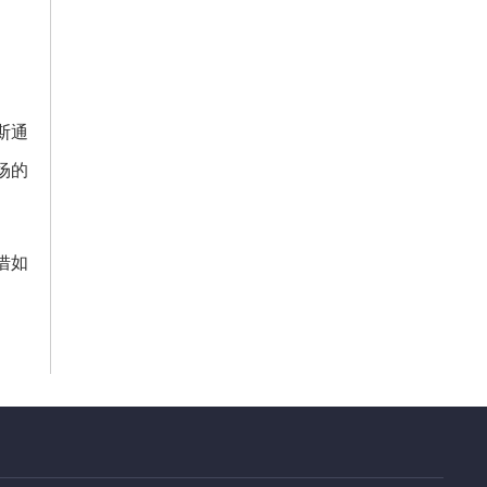
斯通
场的
借如