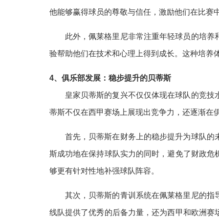
他能够赢得球员的尊敬与信任，激励他们在比赛
此外，佩莱格里尼非常注重年轻球员的培养
验帮助他们在技术和心理上得到成长。这种培养
4、俱乐部发展：稳步提升的贝蒂斯
皇家贝蒂斯的复兴不仅仅体现在球队的竞技
蒂斯不仅在西甲赛场上展现出竞争力，还逐渐在
首先，贝蒂斯在财务上的稳步提升为球队的
斯成功地在保持球队实力的同时，避免了财政危
够更有针对性地补强球队阵容。
其次，贝蒂斯的青训系统在佩莱格里尼的指
线队提供了优秀的后备力量，还为西甲和欧洲赛