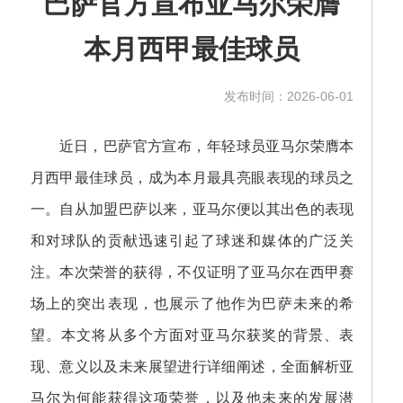
巴萨官方宣布亚马尔荣膺
本月西甲最佳球员
发布时间：2026-06-01
近日，巴萨官方宣布，年轻球员亚马尔荣膺本
月西甲最佳球员，成为本月最具亮眼表现的球员之
一。自从加盟巴萨以来，亚马尔便以其出色的表现
和对球队的贡献迅速引起了球迷和媒体的广泛关
注。本次荣誉的获得，不仅证明了亚马尔在西甲赛
场上的突出表现，也展示了他作为巴萨未来的希
望。本文将从多个方面对亚马尔获奖的背景、表
现、意义以及未来展望进行详细阐述，全面解析亚
马尔为何能获得这项荣誉，以及他未来的发展潜