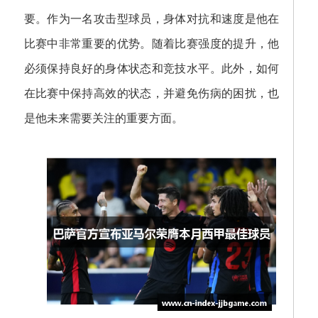
要。作为一名攻击型球员，身体对抗和速度是他在
比赛中非常重要的优势。随着比赛强度的提升，他
必须保持良好的身体状态和竞技水平。此外，如何
在比赛中保持高效的状态，并避免伤病的困扰，也
是他未来需要关注的重要方面。