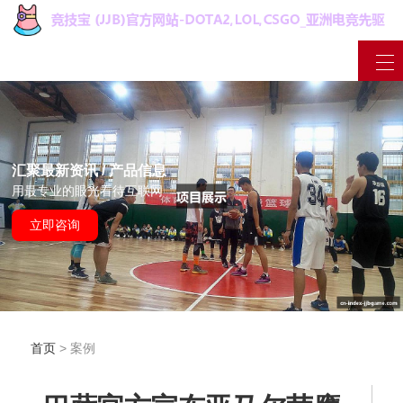
汇聚最新资讯 / 产品信息
用最专业的眼光看待互联网
立即咨询
首页
> 案例