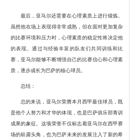
最后，亚马尔还需要在心理素质上进行锻炼。
虽然他在场上表现得非常成熟，但在面对更加复杂
的比赛环境和压力时，心理素质的稳定性将决定他
的表现。通过与经验丰富的队友们共同训练和比
赛，亚马尔能够不断增强自己的比赛信心和心理素
质，逐步成长为巴萨的核心球员。
总结：
总的来说，亚马尔荣膺本月西甲最佳球员，既
是他个人努力和才华的体现，也是巴萨俱乐部青训
成果的象征。这项荣誉不仅标志着亚马尔在西甲赛
场的崭露头角，也为巴萨未来的发展注入了新的希