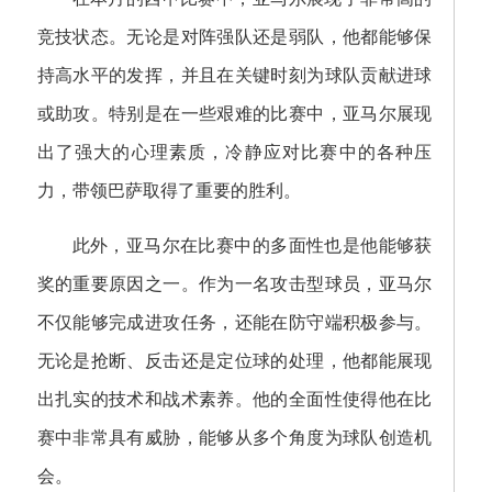
竞技状态。无论是对阵强队还是弱队，他都能够保
持高水平的发挥，并且在关键时刻为球队贡献进球
或助攻。特别是在一些艰难的比赛中，亚马尔展现
出了强大的心理素质，冷静应对比赛中的各种压
力，带领巴萨取得了重要的胜利。
此外，亚马尔在比赛中的多面性也是他能够获
奖的重要原因之一。作为一名攻击型球员，亚马尔
不仅能够完成进攻任务，还能在防守端积极参与。
无论是抢断、反击还是定位球的处理，他都能展现
出扎实的技术和战术素养。他的全面性使得他在比
赛中非常具有威胁，能够从多个角度为球队创造机
会。