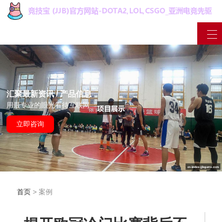
汇聚最新资讯 / 产品信息
用最专业的眼光看待互联网
立即咨询
首页
> 案例