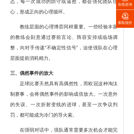
态，每一次成功的防守或逼抢，都会强化团队信
在线咨询
心，形成正向的心理循环。

索取报价
教练层面的心理博弈同样重要。一些经验丰富
的教练会刻意通过赛前言论、阵容安排或临场调
整，向对手传递“不确定性信号”，迫使强队在心理
层面提前消耗精力。
三、偶然事件的放大
足球比赛天然具有高偶然性，而欧冠这种淘汰
制赛事，会将偶然事件的影响成倍放大。一次意外
的失误、一次折射变线的进球，甚至一次争议判
罚，都可能成为冷门的导火索。
在强弱对话中，强队通常需要多次机会才能完