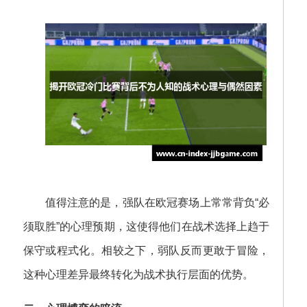
值得注意的是，强队在欧冠赛场上常常背负“必
须取胜”的心理预期，这使得他们在战术选择上趋于
保守或程式化。相较之下，弱队反而更敢于冒险，
这种心理差异最终转化为战术执行层面的优势。