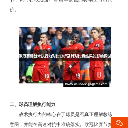
价。
二、球员理解执行能力
战术执行力的核心在于球员是否真正理解教练

意图，并能在高速对抗中准确落实。欧冠比赛节奏