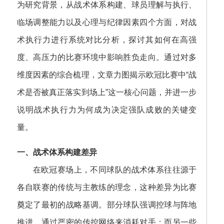
为研究背景，从战术体系构建、球员理解与执行、
临场调整能力以及心理与纪律因素四个方面，对战
术执行力进行系统对比分析，探讨其如何在高强
度、高压力的比赛环境中影响胜负走向。通过对多
维度因素的综合梳理，文章力图揭示欧冠比赛中“战
术是否被真正落实到场上”这一核心问题，并进一步
说明战术执行力为何成为决定强队成败的关键变
量。
一、战术体系构建差异
在欧冠赛场上，不同球队的战术体系往往源于
各自联赛的传统与主教练的理念，这种差异为比赛
奠定了最初的战略基调。部分球队强调控球与阵地
推进，通过严密的传控网络来消耗对手；而另一些