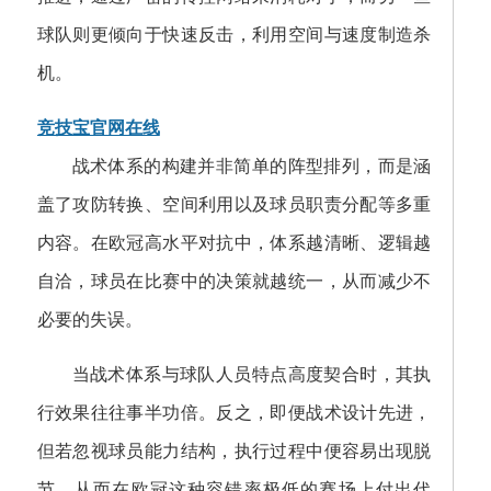
球队则更倾向于快速反击，利用空间与速度制造杀
机。
竞技宝官网在线
战术体系的构建并非简单的阵型排列，而是涵
盖了攻防转换、空间利用以及球员职责分配等多重
内容。在欧冠高水平对抗中，体系越清晰、逻辑越
自洽，球员在比赛中的决策就越统一，从而减少不
必要的失误。
当战术体系与球队人员特点高度契合时，其执
行效果往往事半功倍。反之，即便战术设计先进，
但若忽视球员能力结构，执行过程中便容易出现脱
节，从而在欧冠这种容错率极低的赛场上付出代