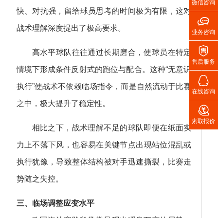
微信咨询
快、对抗强，留给球员思考的时间极为有限，这对

战术理解深度提出了极高要求。
业务咨询

高水平球队往往通过长期磨合，使球员在特定
售后服务
情境下形成条件反射式的跑位与配合。这种“无意识

执行”使战术不依赖临场指令，而是自然流动于比赛
在线咨询
之中，极大提升了稳定性。

索取报价
相比之下，战术理解不足的球队即便在纸面实
力上不落下风，也容易在关键节点出现站位混乱或
执行犹豫，导致整体结构被对手迅速撕裂，比赛走
势随之失控。
三、临场调整应变水平