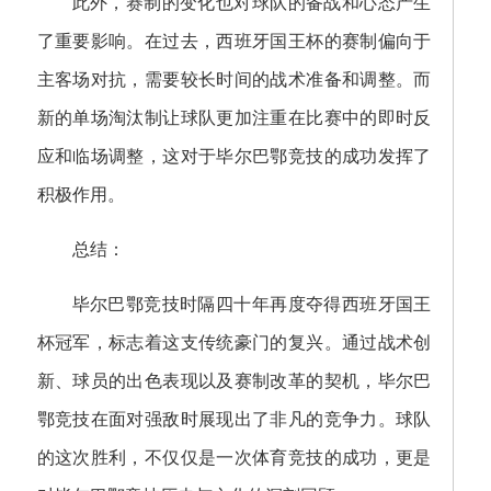
此外，赛制的变化也对球队的备战和心态产生
了重要影响。在过去，西班牙国王杯的赛制偏向于
主客场对抗，需要较长时间的战术准备和调整。而
新的单场淘汰制让球队更加注重在比赛中的即时反
应和临场调整，这对于毕尔巴鄂竞技的成功发挥了
积极作用。
总结：
毕尔巴鄂竞技时隔四十年再度夺得西班牙国王
杯冠军，标志着这支传统豪门的复兴。通过战术创
新、球员的出色表现以及赛制改革的契机，毕尔巴
鄂竞技在面对强敌时展现出了非凡的竞争力。球队
的这次胜利，不仅仅是一次体育竞技的成功，更是