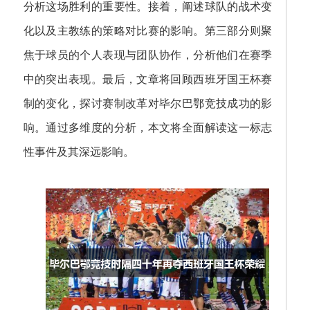
分析这场胜利的重要性。接着，阐述球队的战术变
化以及主教练的策略对比赛的影响。第三部分则聚
焦于球员的个人表现与团队协作，分析他们在赛季
中的突出表现。最后，文章将回顾西班牙国王杯赛
制的变化，探讨赛制改革对毕尔巴鄂竞技成功的影
响。通过多维度的分析，本文将全面解读这一标志
性事件及其深远影响。