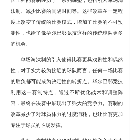
国王杯的赛制经历了一系列调整，包括引入单场淘
汰制、减少比赛的间隔时间等。这些改革在一定程
度上改变了传统的比赛模式，增加了比赛的不可预
测性，也给了像毕尔巴鄂竞技这样的传统球队更多
的机会。
单场淘汰制的引入使得比赛更具戏剧性和偶然
性，对于实力较为接近的球队而言，任何一场比赛
的胜负都可能成为决定性的转折点。毕尔巴鄂竞技
利用这一赛制特点，通过不断优化战术和调整阵
容，最终在决赛中展现出了强大的竞争力。赛制的
改革减少了对球员体力的过度消耗，也让比赛更加
专注于球员的临场发挥。