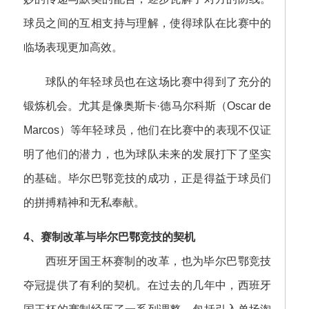
球员之间的互相支持与理解，使得球队在比赛中的
临场表现更加高效。
球队的年轻球员也在这场比赛中得到了充分的
锻炼机会。尤其是像奥斯卡·德马尔科斯（Oscar de
Marcos）等年轻球员，他们在比赛中的表现不仅证
明了他们的潜力，也为球队未来的发展打下了坚实
的基础。毕尔巴鄂竞技的成功，正是得益于球员们
的拼搏精神和无私奉献。
4、赛制改革与毕尔巴鄂竞技的契机
西班牙国王杯赛制的改革，也为毕尔巴鄂竞技
夺冠提供了有利的契机。在过去的几年中，西班牙