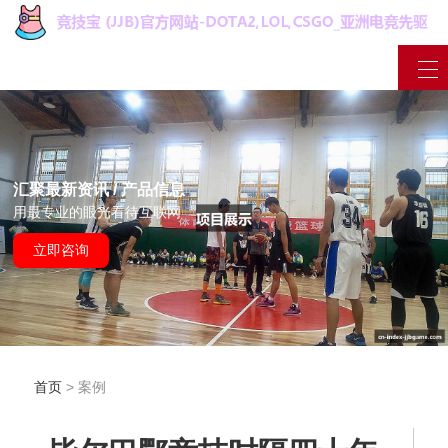
汇聚最新资讯 / 产品信息
用最专业的眼光看待互联网
立即咨询
首页
> 案例