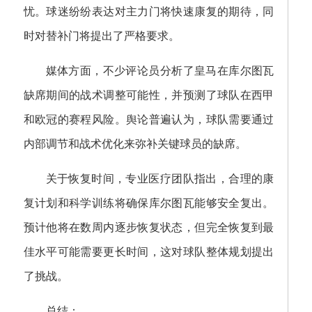
忧。球迷纷纷表达对主力门将快速康复的期待，同
时对替补门将提出了严格要求。
媒体方面，不少评论员分析了皇马在库尔图瓦
缺席期间的战术调整可能性，并预测了球队在西甲
和欧冠的赛程风险。舆论普遍认为，球队需要通过
内部调节和战术优化来弥补关键球员的缺席。
关于恢复时间，专业医疗团队指出，合理的康
复计划和科学训练将确保库尔图瓦能够安全复出。
预计他将在数周内逐步恢复状态，但完全恢复到最
佳水平可能需要更长时间，这对球队整体规划提出
了挑战。
总结：