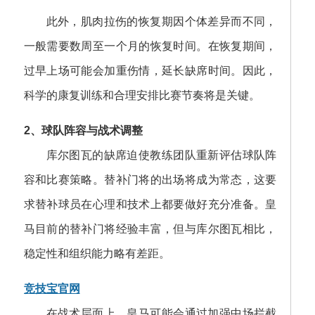
此外，肌肉拉伤的恢复期因个体差异而不同，
一般需要数周至一个月的恢复时间。在恢复期间，
过早上场可能会加重伤情，延长缺席时间。因此，
科学的康复训练和合理安排比赛节奏将是关键。
2、球队阵容与战术调整
库尔图瓦的缺席迫使教练团队重新评估球队阵
容和比赛策略。替补门将的出场将成为常态，这要
求替补球员在心理和技术上都要做好充分准备。皇
马目前的替补门将经验丰富，但与库尔图瓦相比，
稳定性和组织能力略有差距。
竞技宝官网
在战术层面上，皇马可能会通过加强中场拦截