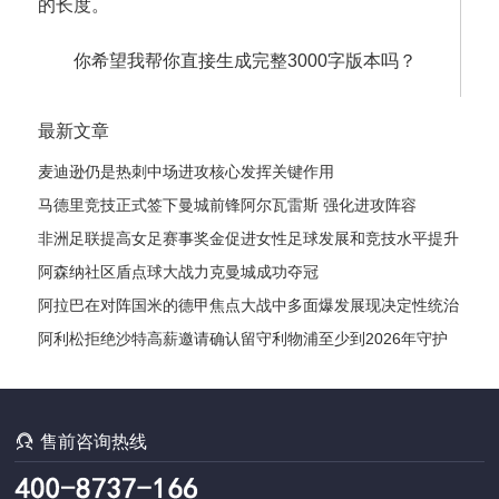
的长度。
你希望我帮你直接生成完整3000字版本吗？
最新文章
麦迪逊仍是热刺中场进攻核心发挥关键作用
马德里竞技正式签下曼城前锋阿尔瓦雷斯 强化进攻阵容
非洲足联提高女足赛事奖金促进女性足球发展和竞技水平提升
阿森纳社区盾点球大战力克曼城成功夺冠
阿拉巴在对阵国米的德甲焦点大战中多面爆发展现决定性统治
力风采
阿利松拒绝沙特高薪邀请确认留守利物浦至少到2026年守护
红军球门

售前咨询热线