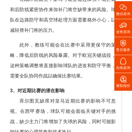

和后防线紧密协作来弥补门将空缺带来的风险。球
微信咨询
队在边路防守和高空球处理方面需要格外小心，以

减轻替补门将的压力。
业务咨询

此外，教练可能会在比赛中采用更保守的策
售后服务
略，降低后防线的风险暴露。对于欧冠关键战役，

这种策略调整将直接影响球队的进攻和防守平衡，
在线咨询
需要全队协同作战以确保比赛结果。

索取报价
3、对近期比赛的潜在影响
库尔图瓦缺席对皇马近期比赛的影响不可忽
视。在西甲赛场，球队可能会面临关键对手的挑
战，缺少主力门将增加了失球的风险，同时可能影
响比赛的心理节奏和战术执行。