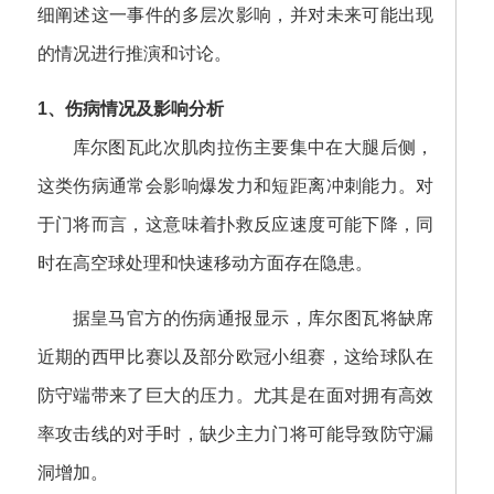
细阐述这一事件的多层次影响，并对未来可能出现
的情况进行推演和讨论。
1、伤病情况及影响分析
库尔图瓦此次肌肉拉伤主要集中在大腿后侧，
这类伤病通常会影响爆发力和短距离冲刺能力。对
于门将而言，这意味着扑救反应速度可能下降，同
时在高空球处理和快速移动方面存在隐患。
据皇马官方的伤病通报显示，库尔图瓦将缺席
近期的西甲比赛以及部分欧冠小组赛，这给球队在
防守端带来了巨大的压力。尤其是在面对拥有高效
率攻击线的对手时，缺少主力门将可能导致防守漏
洞增加。