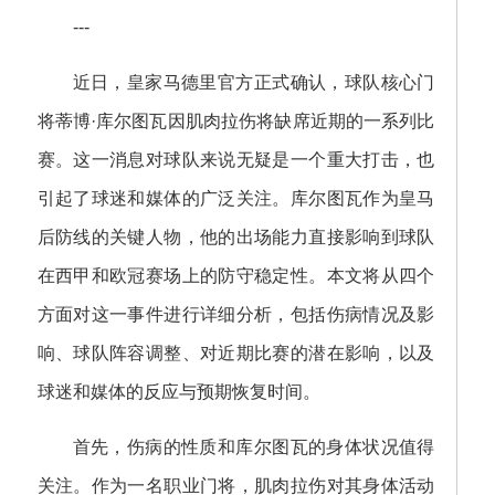
---
近日，皇家马德里官方正式确认，球队核心门
将蒂博·库尔图瓦因肌肉拉伤将缺席近期的一系列比
赛。这一消息对球队来说无疑是一个重大打击，也
引起了球迷和媒体的广泛关注。库尔图瓦作为皇马
后防线的关键人物，他的出场能力直接影响到球队
在西甲和欧冠赛场上的防守稳定性。本文将从四个
方面对这一事件进行详细分析，包括伤病情况及影
响、球队阵容调整、对近期比赛的潜在影响，以及
球迷和媒体的反应与预期恢复时间。
首先，伤病的性质和库尔图瓦的身体状况值得
关注。作为一名职业门将，肌肉拉伤对其身体活动