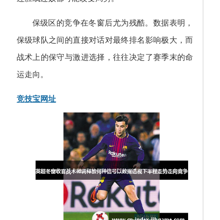
保级区的竞争在冬窗后尤为残酷。数据表明，
保级球队之间的直接对话对最终排名影响极大，而
战术上的保守与激进选择，往往决定了赛季末的命
运走向。
竞技宝网址