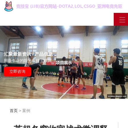
汇聚最新资讯 / 产品信息
用最专业的眼光看待互联网
立即咨询
首页
> 案例