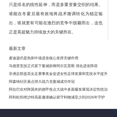
只是排名的线性延伸，而是多重变量交织的结果。
谁能在冬窗后最有效地将战术微调转化为稳定输
出，谁就更有可能在激烈的竞争中脱颖而出，这也
正是英超魅力持续放大的关键所在。
最新文章
麦迪逊仍是热刺中场进攻核心发挥关键作用
马德里竞技正式签下曼城前锋阿尔瓦雷斯 强化进攻阵容
非洲足联提高女足赛事奖金促进女性足球发展和竞技水平提升
阿森纳社区盾点球大战力克曼城成功夺冠
阿拉巴在对阵国米的德甲焦点大战中多面爆发展现决定性统治
力风采
阿利松拒绝沙特高薪邀请确认留守利物浦至少到2026年守护
红军球门