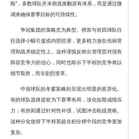
险”，多数球队并未彻底推翻原有体系，而是通过微
调来确保赛季目标的可持续性。
争冠集团的策略尤为典型。榜首与前四球队往
往选择小幅引援或内部挖潜，更多精力放在伤病管
理和战术稳定性上。这种谨慎反映出管理层对现有
阵容竞争力的信心，同时也暗示下半程的竞争将以
细节取胜，而非剧烈变革。
中游球队的冬窗策略则呈现出明显的差异化。
有的球队选择提前为下赛季布局，淡化短期成绩压
力；有的则通过针对性补强，试图冲击欧战资格。
这种分化使得下半程英超在积分榜中段的竞争更加
复杂。