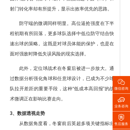
射门转化率却有所提升，显示出效率优先的思路。
防守端的微调同样明显。高位逼抢强度在下半
程初期有所回落，更多球队选择中低位防守结合快
速出球的策略。这既是对球员体能的保护，也是在
面对强敌时降低失误风险的现实选择。
此外，定位球战术在冬窗后被进一步放大。通
过数据分析强化角球和任意球设计，已成为不少球

队拉开差距的重要手段，这种“低成本高回报”的战
微信咨询

术微调正在影响比赛走向。
业务咨询
3、数据透视走势

从数据角度看，冬窗前后英超多项关键指标出
售后服务