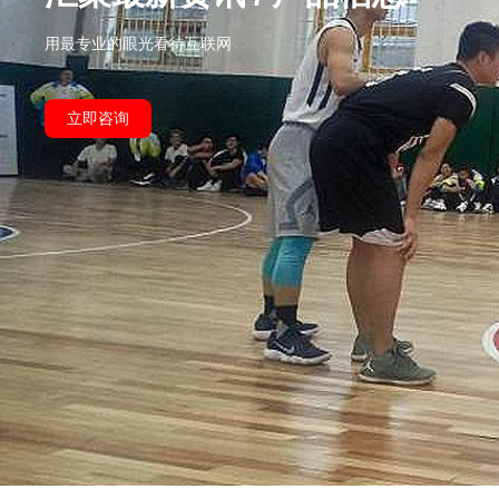
用最专业的眼光看待互联网
立即咨询