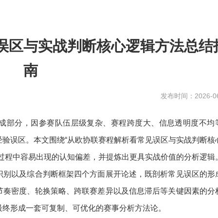
误区与实战判断核心逻辑方法总结
南
发布时间：2026-06
成部分，因参赛队伍层级复杂、赛程跨度大、信息透明度不均
经验误区。本文围绕“从欧协联赛程解析看常见误区与实战判断核
读过程中容易出现的认知偏差，并提炼出更具实战价值的分析逻辑
识别以及综合判断框架四个方面展开论述，既剖析常见误区的形
节奏密度、轮换策略、跨联赛差异以及信息滞后等关键因素的分
最终形成一套可复制、可优化的赛事分析方法论。