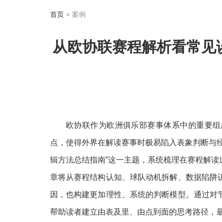
首页
> 案例
从欧协联赛程解析看常见
欧协联作为欧洲俱乐部赛事体系中的重要组
点，使得外界在解读赛事时极易陷入表象判断与
辑方法总结指南”这一主题，系统梳理在赛程解
章将从赛程结构认知、球队动机拆解、数据陷阱
因，也构建更加理性、系统的判断模型。通过对
帮助读者建立由表及里、由点到面的思考路径，