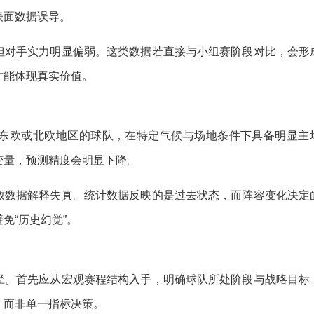
表面数据误导。
但对手实力明显偏弱。这类数据若直接与小组赛阶段对比，会形
才能体现真实价值。
东欧或北欧地区的球队，在特定气候与场地条件下具备明显主
变量，预测精度会明显下降。
致数据解释失真。统计数据反映的是过去状态，而阵容变化决定
免“历史幻觉”。
径。首先应从宏观赛程结构入手，明确球队所处阶段与战略目标
，而非单一指标决策。