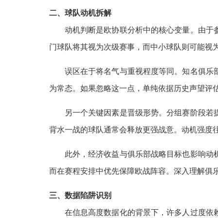
二、球队动机拆解
动机判断是欧协联分析中的核心变量。由于
门球队将其视为次级赛事，而中小球队则可能视
误区在于将名气与重视程度等同。知名俱乐
为常态。如果忽略这一点，单纯依据历史声望评
另一个关键因素是晋级形势。分组赛阶段若
背水一战的球队通常会释放更强战意。动机强度
此外，经济收益与俱乐部战略目标也影响动
而在赛程安排中优先保障欧战阵容。深入理解俱
三、数据陷阱识别
在信息高度数据化的背景下，许多人过度依