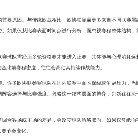
的首要原因。与传统欧战相比，欧协联涵盖更多来自不同联赛层
密。如果仅从比赛表面时间点进行分析，而忽视赛程整体结构，
联赛球队需经历多轮资格赛才能进入正赛，其体能与心理消耗远
结合此前赛程密度，往往会高估其持续作战能力。
键。许多欧协联参赛球队在国内联赛中面临保级或争冠压力，当
响阵容选择与比赛强度。忽略这一结构层面的博弈，判断往往流
首回合客场或主场的差异，会改变球队策略取向。如果仅凭纸面
比赛节奏变化。