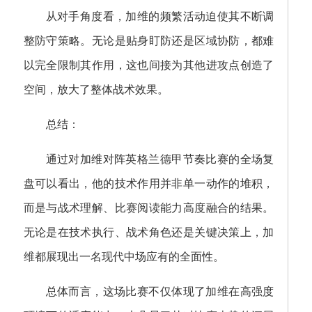
从对手角度看，加维的频繁活动迫使其不断调
整防守策略。无论是贴身盯防还是区域协防，都难
以完全限制其作用，这也间接为其他进攻点创造了
空间，放大了整体战术效果。
总结：
通过对加维对阵英格兰德甲节奏比赛的全场复
盘可以看出，他的技术作用并非单一动作的堆积，
而是与战术理解、比赛阅读能力高度融合的结果。
无论是在技术执行、战术角色还是关键决策上，加
维都展现出一名现代中场应有的全面性。
总体而言，这场比赛不仅体现了加维在高强度