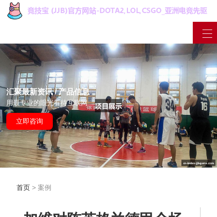
汇聚最新资讯 / 产品信息
用最专业的眼光看待互联网
立即咨询
首页
> 案例