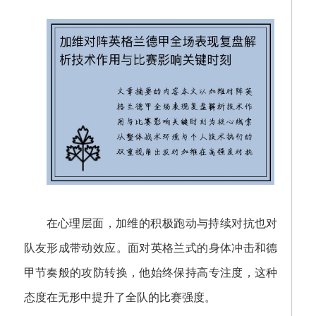
在心理层面，加维的积极跑动与持续对抗也对
队友形成带动效应。面对英格兰式的身体冲击和德
甲节奏般的攻防转换，他始终保持高专注度，这种
态度在无形中提升了全队的比赛强度。