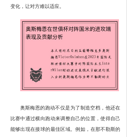
变化，让对方难以适应。
奥斯梅恩的跑动不仅是为了制造空档，他还在
比赛中通过横向跑动来调整自己的位置，使得自己
能够出现在接球的最佳区域。例如，在那不勒斯的