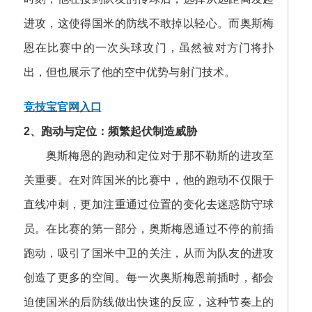
进攻，这使得国米的防线不敢掉以轻心。而奥斯梅
恩在比赛中的一次头球攻门，虽然被对方门将扑
出，但也展示了他的空中优势与射门技术。
竞技宝官网入口
2、跑动与定位：频繁起伏制造威胁
奥斯梅恩的跑动和定位对于那不勒斯的进攻至
关重要。在对阵国米的比赛中，他的跑动不仅限于
直线冲刺，更加注重通过位置的变化去迷惑防守球
员。在比赛的第一部分，奥斯梅恩通过不停的前插
跑动，吸引了国米中卫的关注，从而为队友的进攻
创造了更多的空间。每一次奥斯梅恩前插时，都会
迫使国米的后防线做出快速的反应，这种节奏上的