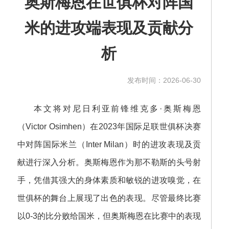
奥斯梅恩在世俱杯对阵国
米的进攻端表现及贡献分
析
发布时间：2026-06-30
本文将对尼日利亚前锋维克多·奥斯梅恩
（Victor Osimhen）在2023年国际足联世俱杯决赛
中对阵国际米兰（Inter Milan）时的进攻表现及贡
献进行深入分析。奥斯梅恩作为那不勒斯的头号射
手，凭借其强大的身体素质和敏锐的进攻嗅觉，在
世俱杯的舞台上展现了出色的表现。尽管最终比赛
以0-3的比分败给国米，但奥斯梅恩在比赛中的表现