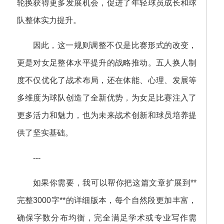
轮换获得更多发展机会，促进了年轻球员成长和球
队整体实力提升。
因此，这一规则调整不仅是比赛形式的改变，
更是对女足整体水平提升的战略推动。五人换人制
度不仅优化了战术布局，还在体能、心理、发展等
多维度为球队创造了全新优势，为女足比赛注入了
更多活力和魅力，也为未来战术创新和球员培养提
供了坚实基础。
---
如果你需要，我可以帮你把这篇文章扩展到**
完整3000字**的详细版本，每个自然段更加丰富，
确保字数分布均衡，完全满足学术或专业写作需