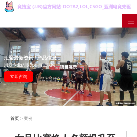
汇聚最新资讯 / 产品信息
用最专业的眼光看待互联网
立即咨询
首页
> 案例