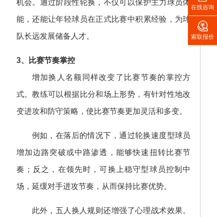
机会。通过阶段性轮换，不仅可以保护主力球员体
在线咨询
能，还能让年轻球员在正式比赛中积累经验，为球

队长远发展储备人才。
索取报价
3、比赛节奏掌控
增加换人名额同样改变了比赛节奏的掌控方
式。教练可以根据比分和场上形势，有针对性地改
变进攻和防守策略，使比赛节奏更加灵活和多变。
例如，在落后的情况下，通过轮换速度型球员
增加边路突破或中路渗透，能够快速扭转比赛节
奏；反之，在领先时，可换上稳守型球员控制中
场，延缓对手进攻节奏，从而保持比赛优势。
此外，五人换人规则还增强了心理战术效果。