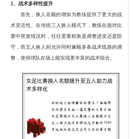
1、战术多样性提升
首先，换人名额的增加为教练提供了更大的战
术灵活性。在传统三人换人模式下，教练在面对比
赛中突发情况时，往往需要权衡是调整进攻还是防
守，而五人换人则允许同时兼顾多条战术线路的调
整，使得球队在场上能实现更丰富的战术组合。