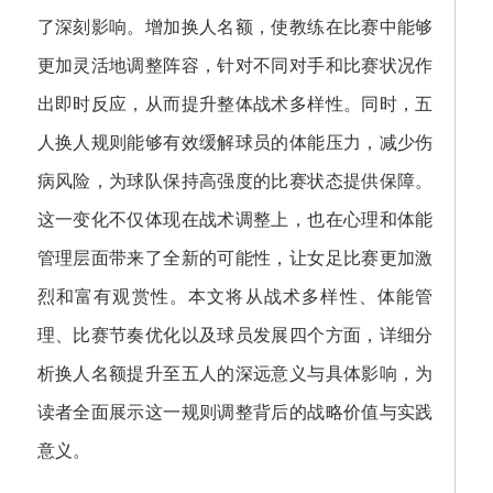
了深刻影响。增加换人名额，使教练在比赛中能够
更加灵活地调整阵容，针对不同对手和比赛状况作
出即时反应，从而提升整体战术多样性。同时，五
人换人规则能够有效缓解球员的体能压力，减少伤
病风险，为球队保持高强度的比赛状态提供保障。
这一变化不仅体现在战术调整上，也在心理和体能
管理层面带来了全新的可能性，让女足比赛更加激
烈和富有观赏性。本文将从战术多样性、体能管
理、比赛节奏优化以及球员发展四个方面，详细分
析换人名额提升至五人的深远意义与具体影响，为
读者全面展示这一规则调整背后的战略价值与实践
意义。