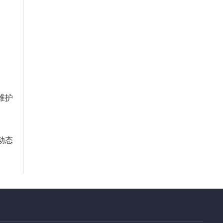
。
维护
动态
。