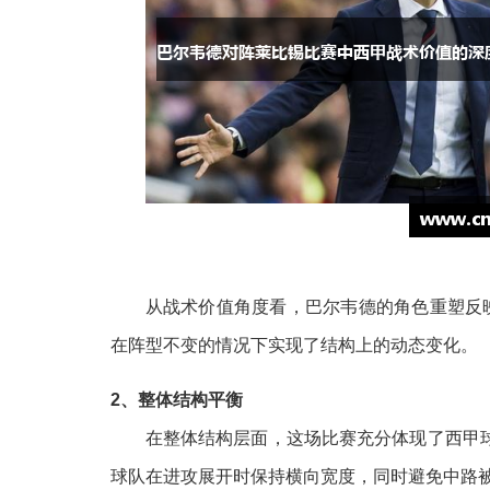
从战术价值角度看，巴尔韦德的角色重塑反
在阵型不变的情况下实现了结构上的动态变化。
2、整体结构平衡
在整体结构层面，这场比赛充分体现了西甲
球队在进攻展开时保持横向宽度，同时避免中路