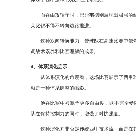
而在由攻转守时，巴尔韦德则展现出极强的
莱比锡不得不转向边路推进。
这种双向转换能力，使球队在高速比赛中依
调战术素养和比赛理解的成果。
4、体系演化启示
从体系演化的角度看，这场比赛展示了西甲
就是一种体系调整的缩影。
他在比赛中被赋予更多自由度，既不完全受
队在保持控制力的同时，增强了对抗强度。
这种演化并非否定传统西甲技术流，而是在