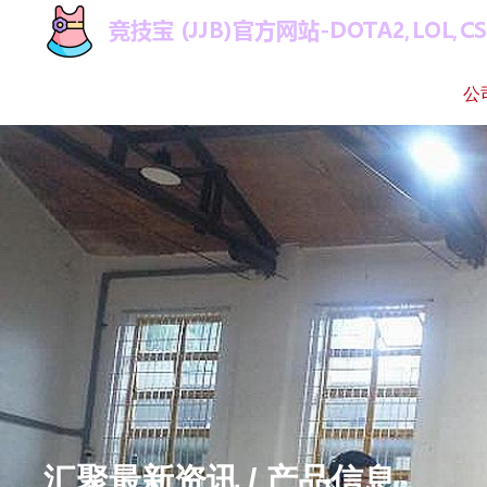
公
汇聚最新资讯 / 产品信息