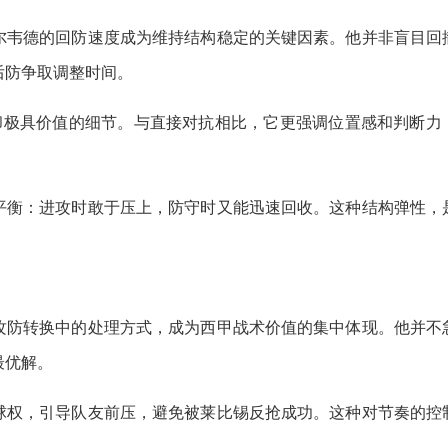
尔韦德的回防速度成为维持结构稳定的关键因素。他并非盲目回
后防争取调整时间。
见却极具价值的细节。与直接对抗相比，它更强调位置感和判断力
平衡：进攻时敢于压上，防守时又能迅速回收。这种结构弹性，
攻防转换中的处理方式，成为西甲战术价值的集中体现。他并不
最优解。
球权，引导队友前压，避免被莱比锡反抢成功。这种对节奏的控