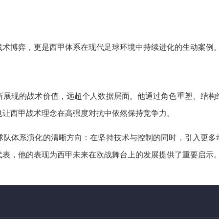
战术博弈，更是西甲体系在现代足球环境中持续进化的生动案例
所展现的战术价值，远超个人数据层面。他通过角色重塑、结构
也让西甲战术理念在高强度对抗中依然保持竞争力。
球队体系演化的清晰方向：在坚持技术与控制的同时，引入更多
代表，他的表现为西甲未来在欧战舞台上的发展提供了重要启示