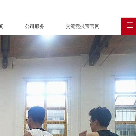
闻
公司服务
交流竞技宝官网