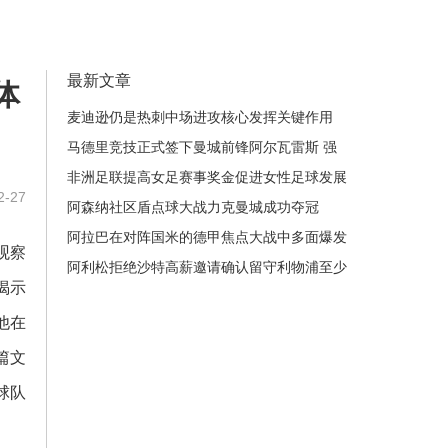
最新文章
体
麦迪逊仍是热刺中场进攻核心发挥关键作用
马德里竞技正式签下曼城前锋阿尔瓦雷斯 强
化进攻阵容
非洲足联提高女足赛事奖金促进女性足球发展
-27
和竞技水平提升
阿森纳社区盾点球大战力克曼城成功夺冠
阿拉巴在对阵国米的德甲焦点大战中多面爆发
观察
展现决定性统治力风采
阿利松拒绝沙特高薪邀请确认留守利物浦至少
揭示
到2026年守护红军球门
他在
篇文
球队