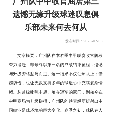
广州队中甲收官屈居第三
遗憾无缘升级球迷叹息俱
乐部未来何去何从
发布时间：2026-07-03
文章摘要：广州队在本赛季中甲联赛收官阶段
奋力追赶，却最终以第三名的成绩结束征程，遗憾
与升级资格擦肩而过。这一结果不仅让球队上下倍
感惋惜，也让无数支持多年的球迷心中充满复杂情
绪。从曾经叱咤中超、屡夺冠军的豪门，到如今在
中甲赛场为升级拼搏，广州队的跌宕经历折射出中
国职业足球环境的巨大变化。赛季之初，球队在人