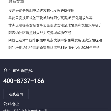
最新文章
麦迪逊仍是热刺中场进攻核心发挥关键作用
马德里竞技正式签下曼城前锋阿尔瓦雷斯 强化进攻阵容
非洲足联提高女足赛事奖金促进女性足球发展和竞技水平提升
阿森纳社区盾点球大战力克曼城成功夺冠
阿拉巴在对阵国米的德甲焦点大战中多面爆发展现决定性统治
力风采
阿利松拒绝沙特高薪邀请确认留守利物浦至少到2026年守护
红军球门

售前咨询热线
在线咨询
公司地址
地址：马鞍山市转僚峰257号