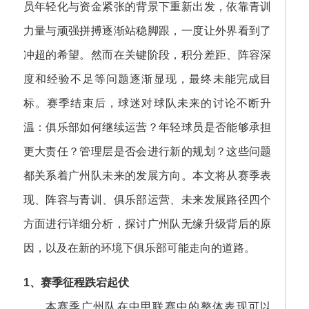
员年轻化与资金紧张的背景下重新出发，依靠青训
力量与顽强拼搏逐渐站稳脚跟，一度让外界看到了
冲超的希望。然而在关键阶段，积分差距、阵容深
度和经验不足等问题逐渐显现，最终未能完成目
标。赛季结束后，球迷对球队未来的讨论不断升
温：俱乐部如何继续运营？年轻球员是否能够承担
更大责任？管理层是否会进行新的规划？这些问题
都关系着广州队未来的发展方向。本文将从赛季表
现、阵容与青训、俱乐部运营、未来发展路径四个
方面进行详细分析，探讨广州队无缘升级背后的原
因，以及在新的环境下俱乐部可能走向的道路。
1、赛季征程跌宕起伏
本赛季广州队在中甲联赛中的整体表现可以