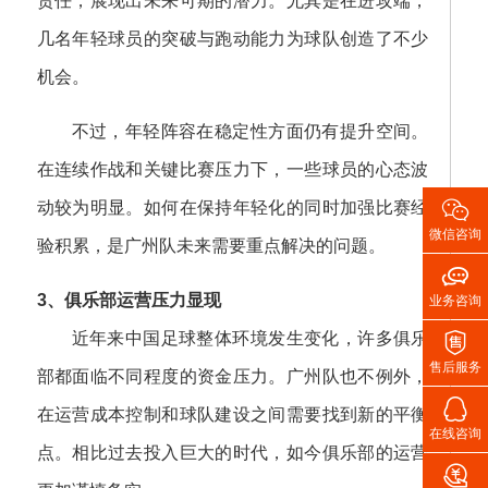
责任，展现出未来可期的潜力。尤其是在进攻端，
几名年轻球员的突破与跑动能力为球队创造了不少
机会。
不过，年轻阵容在稳定性方面仍有提升空间。
在连续作战和关键比赛压力下，一些球员的心态波

动较为明显。如何在保持年轻化的同时加强比赛经
微信咨询
验积累，是广州队未来需要重点解决的问题。

3、俱乐部运营压力显现
业务咨询

近年来中国足球整体环境发生变化，许多俱乐
售后服务
部都面临不同程度的资金压力。广州队也不例外，

在运营成本控制和球队建设之间需要找到新的平衡
在线咨询
点。相比过去投入巨大的时代，如今俱乐部的运营
