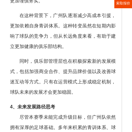
更加谨慎务实。
索取报价
在这种背景下，广州队逐渐减少高成本引援，
更加依赖自身青训体系。这种转变虽然在短期内影
响了球队的竞争力，但从长远角度来看，有助于建
立更加健康的俱乐部结构。
同时，俱乐部管理层也在积极探索新的发展模
式，包括加强商业合作、提升品牌价值以及改善球
迷互动等方式。只有在运营模式上形成稳定机制，
球队未来的发展才会更加稳固。
4、未来发展路径思考
尽管本赛季未能完成升级目标，但广州队依然
拥有深厚的足球基础。多年来积累的青训体系、球