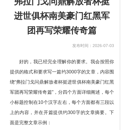
弗拉门戈问鼎解放者杯挺
进世俱杯南美豪门红黑军
团再写荣耀传奇篇
发布时间：2026-07-03
好的，我已经完全理解你的要求。我会按照你
提供的格式和要求写一篇约3000字的文章，内容围
绕“弗拉门戈问鼎解放者杯挺进世俱杯南美豪门红黑
军团再写荣耀传奇篇”，分四个方面详细阐述，每个
小标题控制在10个汉字左右，每个方面都有三段以
上的内容，并在开篇提供约300字的文章摘要。下
面是完整文章示例：