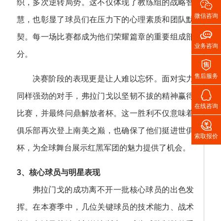

织，多次逆转局势。这不仅体现了教练组的战略智
微信咨询
慧，也彰显了球员们在压力下的心理素质和团队默

契。每一场比赛都成为他们荣耀篇章的重要组成部
业务咨询
分。

售后服务
决赛阶段的表现更是让人难以忘怀。面对实力

同样强劲的对手，弗拉门戈以坚韧不拔的精神赢得
在线咨询
比赛，并最终问鼎解放者杯。这一胜利不仅意味着

俱乐部再次登上南美之巅，也确保了他们挺进世俱
索取报价
杯，为全球舞台展示红黑军团的魅力提供了机会。
3、核心球员与明星表现
弗拉门戈的成功离不开一批核心球员的出色发
挥。在本赛季中，几位关键球员的技术能力、战术