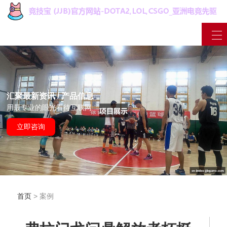
汇聚最新资讯 / 产品信息
用最专业的眼光看待互联网
立即咨询
首页
> 案例