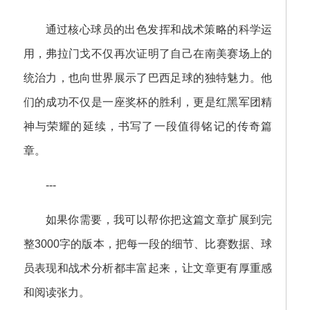
通过核心球员的出色发挥和战术策略的科学运
用，弗拉门戈不仅再次证明了自己在南美赛场上的
统治力，也向世界展示了巴西足球的独特魅力。他
们的成功不仅是一座奖杯的胜利，更是红黑军团精
神与荣耀的延续，书写了一段值得铭记的传奇篇
章。
---
如果你需要，我可以帮你把这篇文章扩展到完
整3000字的版本，把每一段的细节、比赛数据、球
员表现和战术分析都丰富起来，让文章更有厚重感
和阅读张力。