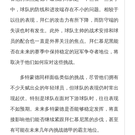
中，球队的防线和进攻端存在不小的问题。相较于
以往的表现，拜仁的攻击力有所下降，而防守端的
失误也时有发生。此外，球队主帅的战术安排和球
员的配合也一直是外界关注的焦点。拜仁慕尼黑能
否在未来的赛季中保持稳定的冠军争夺者地位，将
取决于他们如何应对这些挑战。
多特蒙德同样面临类似的挑战，尽管他们拥有
不少天赋出众的年轻球员，但球队的表现仍时常出
现起伏。特别是球队在面对下游球队时，往往表现
不如预期。未来多特蒙德是否能够稳定发挥，将直
接影响他们能否继续紧跟拜仁慕尼黑的步伐，甚至
有可能在未来几年内挑战德甲的霸主地位。