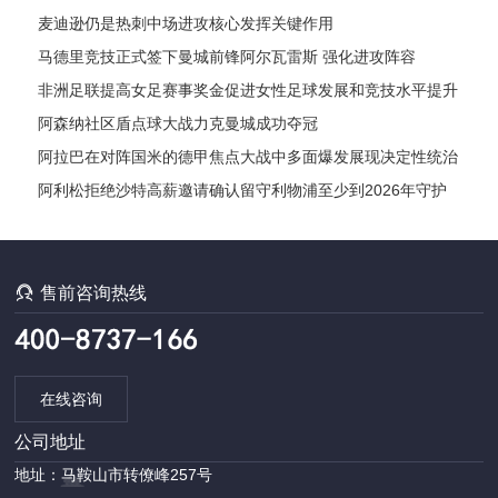
麦迪逊仍是热刺中场进攻核心发挥关键作用
马德里竞技正式签下曼城前锋阿尔瓦雷斯 强化进攻阵容
非洲足联提高女足赛事奖金促进女性足球发展和竞技水平提升
阿森纳社区盾点球大战力克曼城成功夺冠
阿拉巴在对阵国米的德甲焦点大战中多面爆发展现决定性统治
力风采
阿利松拒绝沙特高薪邀请确认留守利物浦至少到2026年守护
红军球门

售前咨询热线
在线咨询
公司地址
地址：马鞍山市转僚峰257号