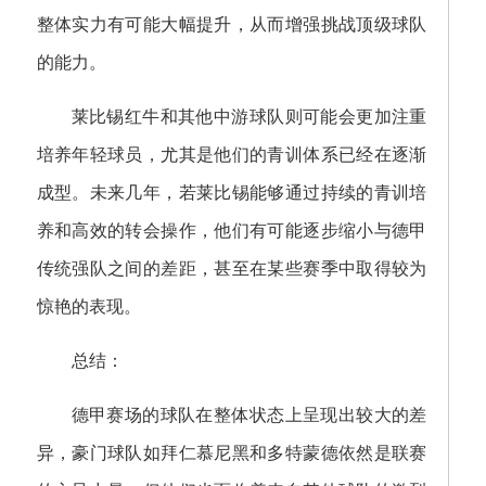
整体实力有可能大幅提升，从而增强挑战顶级球队
的能力。
莱比锡红牛和其他中游球队则可能会更加注重
培养年轻球员，尤其是他们的青训体系已经在逐渐
成型。未来几年，若莱比锡能够通过持续的青训培
养和高效的转会操作，他们有可能逐步缩小与德甲
传统强队之间的差距，甚至在某些赛季中取得较为
惊艳的表现。
总结：
德甲赛场的球队在整体状态上呈现出较大的差
异，豪门球队如拜仁慕尼黑和多特蒙德依然是联赛