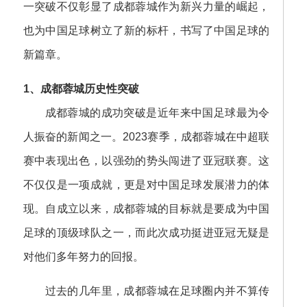
一突破不仅彰显了成都蓉城作为新兴力量的崛起，
也为中国足球树立了新的标杆，书写了中国足球的
新篇章。
1、成都蓉城历史性突破
成都蓉城的成功突破是近年来中国足球最为令
人振奋的新闻之一。2023赛季，成都蓉城在中超联
赛中表现出色，以强劲的势头闯进了亚冠联赛。这
不仅仅是一项成就，更是对中国足球发展潜力的体
现。自成立以来，成都蓉城的目标就是要成为中国
足球的顶级球队之一，而此次成功挺进亚冠无疑是
对他们多年努力的回报。
过去的几年里，成都蓉城在足球圈内并不算传