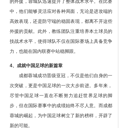
的外援，蓉城队迅速提升了整体战术水平。在比赛
中，他们能够灵活应对各种局面，无论是进攻端的
高效表现，还是防守端的稳固表现，都离不开这些
外援的贡献。此外，教练团队注重培养本土球员的
技战术水平，使得球队不仅在国际赛场上具备竞争
力，也能在国内联赛中站稳脚跟。
4、成就中国足球的新篇章
成都蓉城成功晋级亚冠，不仅是他们自身的一
次突破，更是中国足球的一次大步前进。多年来，
尽管中国足球一直在不断努力追赶世界足球的脚
步，但在国际赛事中的成绩始终不尽人意。而成都
蓉城的崛起，为中国足球树立了新的榜样，开辟了
新的可能。