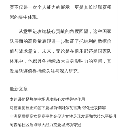
赛不仅是一次个人能力的展示，更是其长期联赛积
累的集中体现。
从意甲进攻端核心贡献的角度回望，这种国家
队层面的高质量表现进一步验证了托纳利的数据价
值与战术意义。未来，无论是在俱乐部还是国家队
体系中，他都具备持续放大自身影响力的空间，其
发展轨迹值得持续关注与深入研究。
最新文章
麦迪逊仍是热刺中场进攻核心发挥关键作用
马德里竞技正式签下曼城前锋阿尔瓦雷斯 强化进攻阵容
非洲足联提高女足赛事奖金促进女性足球发展和竞技水平提升
阿森纳社区盾点球大战力克曼城成功夺冠