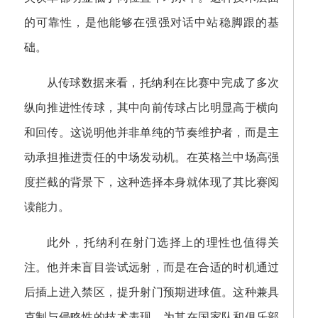
的可靠性，是他能够在强强对话中站稳脚跟的基
础。
从传球数据来看，托纳利在比赛中完成了多次
纵向推进性传球，其中向前传球占比明显高于横向
和回传。这说明他并非单纯的节奏维护者，而是主
动承担推进责任的中场发动机。在英格兰中场高强
度拦截的背景下，这种选择本身就体现了其比赛阅
读能力。
此外，托纳利在射门选择上的理性也值得关
注。他并未盲目尝试远射，而是在合适的时机通过
后插上进入禁区，提升射门预期进球值。这种兼具
克制与侵略性的技术表现，为其在国家队和俱乐部