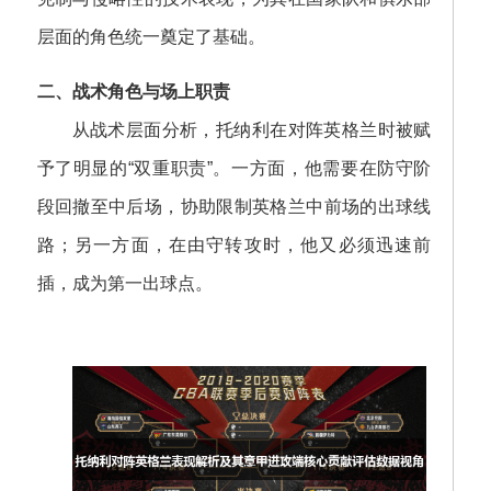
层面的角色统一奠定了基础。
二、战术角色与场上职责
从战术层面分析，托纳利在对阵英格兰时被赋
予了明显的“双重职责”。一方面，他需要在防守阶
段回撤至中后场，协助限制英格兰中前场的出球线
路；另一方面，在由守转攻时，他又必须迅速前
插，成为第一出球点。