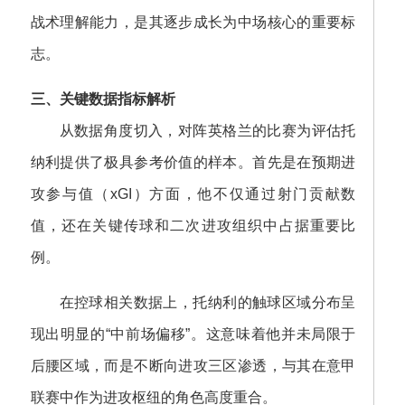
战术理解能力，是其逐步成长为中场核心的重要标
志。
三、关键数据指标解析
从数据角度切入，对阵英格兰的比赛为评估托
纳利提供了极具参考价值的样本。首先是在预期进
攻参与值（xGI）方面，他不仅通过射门贡献数
值，还在关键传球和二次进攻组织中占据重要比
例。
在控球相关数据上，托纳利的触球区域分布呈
现出明显的“中前场偏移”。这意味着他并未局限于
后腰区域，而是不断向进攻三区渗透，与其在意甲
联赛中作为进攻枢纽的角色高度重合。