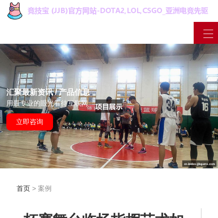
汇聚最新资讯 / 产品信息
用最专业的眼光看待互联网
立即咨询
首页
> 案例