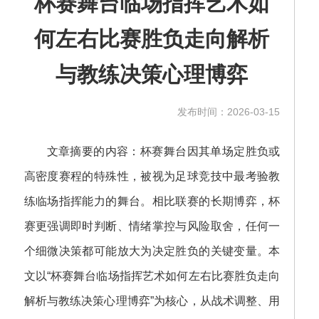
杯赛舞台临场指挥艺术如
何左右比赛胜负走向解析
与教练决策心理博弈
发布时间：2026-03-15
文章摘要的内容：杯赛舞台因其单场定胜负或
高密度赛程的特殊性，被视为足球竞技中最考验教
练临场指挥能力的舞台。相比联赛的长期博弈，杯
赛更强调即时判断、情绪掌控与风险取舍，任何一
个细微决策都可能放大为决定胜负的关键变量。本
文以“杯赛舞台临场指挥艺术如何左右比赛胜负走向
解析与教练决策心理博弈”为核心，从战术调整、用