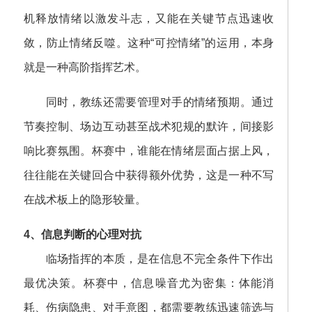
机释放情绪以激发斗志，又能在关键节点迅速收
敛，防止情绪反噬。这种“可控情绪”的运用，本身
就是一种高阶指挥艺术。
同时，教练还需要管理对手的情绪预期。通过
节奏控制、场边互动甚至战术犯规的默许，间接影
响比赛氛围。杯赛中，谁能在情绪层面占据上风，
往往能在关键回合中获得额外优势，这是一种不写
在战术板上的隐形较量。
4、信息判断的心理对抗
临场指挥的本质，是在信息不完全条件下作出
最优决策。杯赛中，信息噪音尤为密集：体能消
耗、伤病隐患、对手意图，都需要教练迅速筛选与