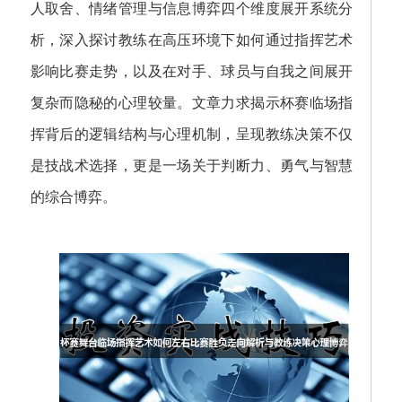
人取舍、情绪管理与信息博弈四个维度展开系统分
析，深入探讨教练在高压环境下如何通过指挥艺术
影响比赛走势，以及在对手、球员与自我之间展开
复杂而隐秘的心理较量。文章力求揭示杯赛临场指
挥背后的逻辑结构与心理机制，呈现教练决策不仅
是技战术选择，更是一场关于判断力、勇气与智慧
的综合博弈。