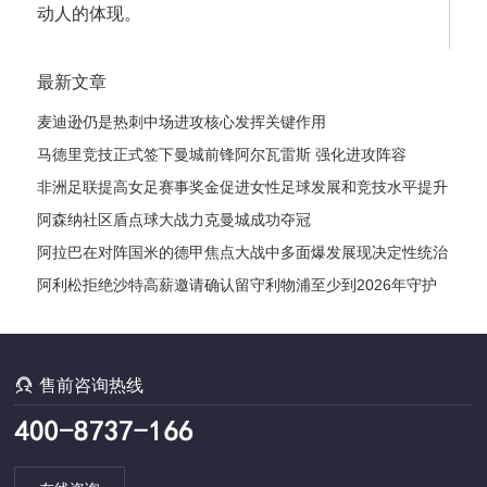
动人的体现。
最新文章
麦迪逊仍是热刺中场进攻核心发挥关键作用
马德里竞技正式签下曼城前锋阿尔瓦雷斯 强化进攻阵容
非洲足联提高女足赛事奖金促进女性足球发展和竞技水平提升
阿森纳社区盾点球大战力克曼城成功夺冠
阿拉巴在对阵国米的德甲焦点大战中多面爆发展现决定性统治
力风采
阿利松拒绝沙特高薪邀请确认留守利物浦至少到2026年守护
红军球门

售前咨询热线